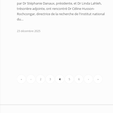
par Dr Stéphanie Danaux, présidente, et Dr Linda Lahleh,
trésorière adjointe, ont rencontré Dr Céline Husson-
Rochcongar, directrice de la recherche de l'Institut national
du…
23 décembre 2025
«
‹
2
3
4
5
6
›
»