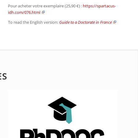
Pour acheter votre exemplaire (25,90 €) :
https://spartacus-
idh.com/076.html
To read the English version:
Guide to a Doctorate in France
ÈS