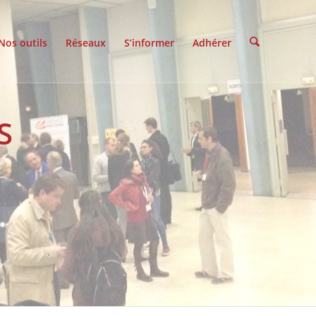
Nos outils
Réseaux
S’informer
Adhérer
S