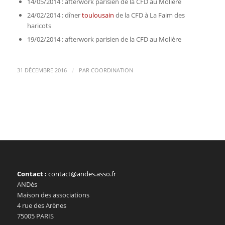
14/05/2014 : afterwork parisien de la CFD au Molière
24/02/2014 : dîner
toulousain
de la CFD à La Faim des
haricots
19/02/2014 : afterwork parisien de la CFD au Molière
/
31 DÉCEMBRE 2016
PAR
COORDINATION
Contact :
contact@andes.asso.fr
ANDès
Maison des associations
4 rue des Arènes
75005 PARIS