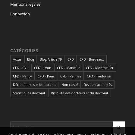
Mentions légales
Connexion
CATÉGORIES
Actus
Blog
Blog Article 79
CFD
CFD - Bordeaux
CFD - CVL
CFD - Lyon
CFD - Marseille
CFD - Montpellier
CFD - Nancy
CFD - Paris
CFD - Rennes
CFD - Toulouse
Déclarations sur le doctorat
Non classé
Revue d'actualités
Statistiques doctorat
Visibilité des docteurs et du doctorat
Ce site web utilise des cookies, que vous acceptez en visitant ce