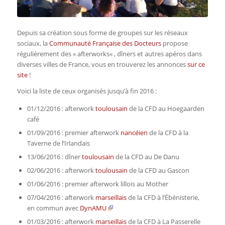
Depuis sa création sous forme de groupes sur les réseaux
sociaux, la
Communauté Française des Docteurs
propose
régulièrement des «
afterworks
« , dîners et autres apéros dans
diverses villes de France, vous en trouverez les annonces
sur ce
site
!
Voici la liste de ceux organisés jusqu’à fin 2016 :
01/12/2016 : afterwork
toulousain
de la CFD au Hoegaarden
café
01/09/2016 : premier afterwork
nancéien
de la CFD à la
Taverne de l’Irlandais
13/06/2016 : dîner
toulousain
de la CFD au De Danu
02/06/2016 : afterwork
toulousain
de la CFD au Gascon
01/06/2016 : premier afterwork lillois au Mother
07/04/2016 : afterwork
marseillais
de la CFD à l’Ébénisterie,
en commun avec
DynAMU
01/03/2016 : afterwork
marseillais
de la CFD à La Passerelle