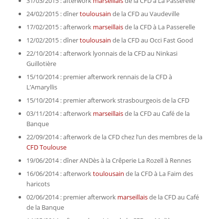
31/03/2015 : afterwork
marseillais
de la CFD à La Passerelle
24/02/2015 : dîner
toulousain
de la CFD au Vaudeville
17/02/2015 : afterwork
marseillais
de la CFD à La Passerelle
12/02/2015 : dîner
toulousain
de la CFD au Occi Fast Good
22/10/2014 : afterwork lyonnais de la CFD au Ninkasi
Guillotière
15/10/2014 : premier afterwork rennais de la CFD à
L’Amaryllis
15/10/2014 : premier afterwork strasbourgeois de la CFD
03/11/2014 : afterwork
marseillais
de la CFD au Café de la
Banque
22/09/2014 : afterwork de la CFD chez l’un des membres de la
CFD Toulouse
19/06/2014 : dîner ANDès à la Crêperie La Rozell à Rennes
16/06/2014 : afterwork
toulousain
de la CFD à La Faim des
haricots
02/06/2014 : premier afterwork
marseillais
de la CFD au Café
de la Banque