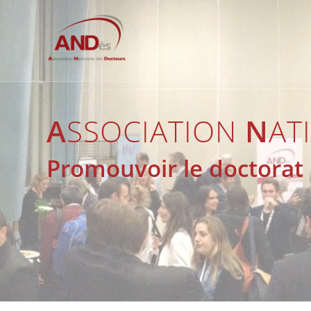
A
SSOCIATION
N
AT
Promouvoir le doctorat