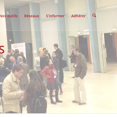
Nos outils
Réseaux
S’informer
Adhérer
S