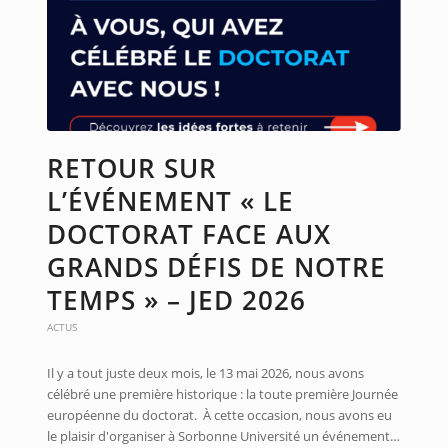
RETOUR SUR
L’ÉVÉNEMENT « LE
DOCTORAT FACE AUX
GRANDS DÉFIS DE NOTRE
TEMPS » – JED 2026
ACTUS
Il y a tout juste deux mois, le 13 mai 2026, nous avons
célébré une première historique : la toute première Journée
européenne du doctorat. À cette occasion, nous avons eu
le plaisir d'organiser à Sorbonne Université un événement…