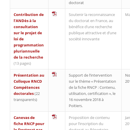
doctorat
Contribution de
Soutenir la reconnaissance
Ma
l’ANDès à la
du doctorat en France, au
consultation
bénéfice d’une recherche
sur le projet de
publique attractive et d’une
loi de
société innovante
programmation
pluriannuelle
de la recherche
(13 pages)
Présentation au
Support de l’intervention
No
Colloque RNCD
sur le thème « Présentation
20
Compétences
de la fiche RNCP : Contenu,
doctorales
(22
utilisation, certification », le
transparents)
16 novembre 2018 à
Poitiers.
Canevas de
Proposition de contenu
Jan
fiche RNCP pour
pour l’inscription du
20
le Doctorat par
doctorat au Répertoire