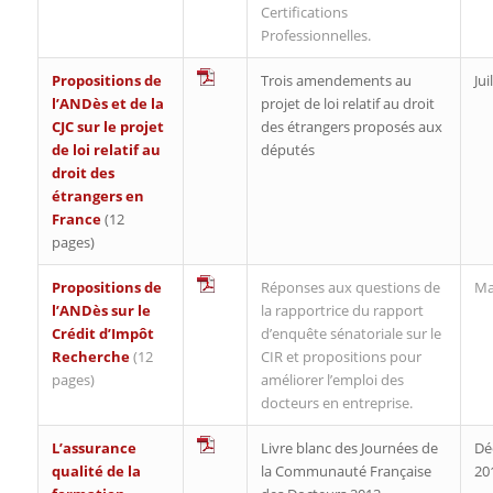
Certifications
Professionnelles.
Propositions de
Trois amendements au
Jui
l’ANDès et de la
projet de loi relatif au droit
CJC sur le projet
des étrangers proposés aux
de loi relatif au
députés
droit des
étrangers en
France
(12
pages)
Propositions de
Réponses aux questions de
Ma
l’ANDès sur le
la rapportrice du rapport
Crédit d’Impôt
d’enquête sénatoriale sur le
Recherche
(12
CIR et propositions pour
pages)
améliorer l’emploi des
docteurs en entreprise.
L’assurance
Livre blanc des Journées de
Dé
qualité de la
la Communauté Française
20