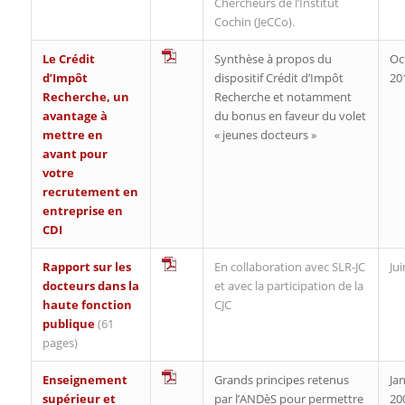
Chercheurs de l’Institut
Cochin (JeCCo).
Le Crédit
Synthèse à propos du
Oc
d’Impôt
dispositif Crédit d’Impôt
20
Recherche, un
Recherche et notamment
avantage à
du bonus en faveur du volet
mettre en
« jeunes docteurs »
avant pour
votre
recrutement en
entreprise en
CDI
Rapport sur les
En collaboration avec SLR-JC
Ju
docteurs dans la
et avec la participation de la
haute fonction
CJC
publique
(61
pages)
Enseignement
Grands principes retenus
Jan
supérieur et
par l’ANDèS pour permettre
20