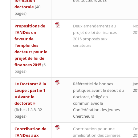
formation
des Docteurs 2013
doctorale
(40
pages)
Propositions de
Deux amendements au
No
l’ANDès en
projet de loi de finances
20
faveur de
2015 proposés aux
l’emploi des
sénateurs
docteurs pour le
projet de loi de
finances 2015
(6
pages)
Le Doctorat à la
Référentiel de bonnes
Jan
Loupe : partie 1
pratiques avant le début du
20
« Avant le
doctorat, rédigé en
doctorat »
commun avec la
(fiches 1 à 8, 32
Confédération des Jeunes
pages)
Chercheurs
Contribution de
Contribution pour une
Oc
l’ANDès aux
amélioration des carrières
20