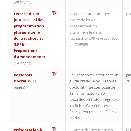
(28 pages)
CNESER du 18
Vingt-sept amendements au
Ju
juin 2020 Loi de
projet de loi de
programmation
programmation
pluriannuelle
pluriannuelle de la
de la recherche
recherche (LPPR) présentée
(LPPR)
au CNESER.
Propositions
d’amendements
(14 pages)
Passeport
Le Passeport Docteur est un
Jan
Docteur
(30
guide pratique pour l’après
20
pages)
doctorat. Il se compose de
13 fiches recto verso
réparties en trois catégories,
les fiches Carrières, les
fiches Repères et les fiches
Outils.
Présentation à
Support de l’intervention
Ju