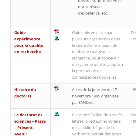
(thèse), confirmés (Post-
docs), réseau
d’excellence, etc.
Guide
Guide mis en place par
Dé
expérimental
plusieurs organismes dans
19
pour la qualité
le cadre d’une mission du
en recherche
ministère chargé de la
recherche, pour concevoir
un système qualité adapté à
la production de
connaissances nouvelles.
Histoire du
Actes de la journée du 17
19
doctorat
novembre 1995 organisée
par l’ANDès.
Le doctorat ès
Par André Tullier, docteur ès
No
sciences – Passé
lettres, directeur honoraire
19
– Présent –
de la bibliothèque de la
Avenir
Sorbonne, extrait des actes