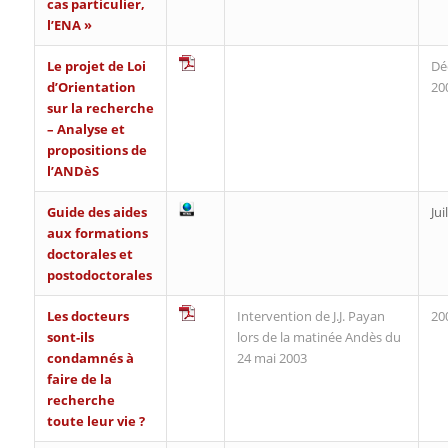
cas particulier,
l’ENA »
Le projet de Loi
Dé
d’Orientation
20
sur la recherche
– Analyse et
propositions de
l’ANDèS
Guide des aides
Jui
aux formations
doctorales et
postodoctorales
Les docteurs
Intervention de J.J. Payan
20
sont-ils
lors de la matinée Andès du
condamnés à
24 mai 2003
faire de la
recherche
toute leur vie ?