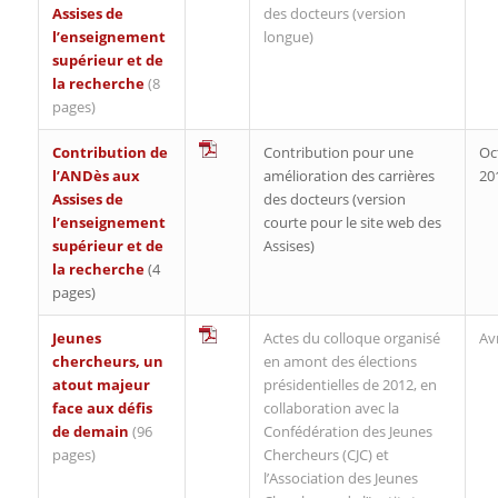
Assises de
des docteurs (version
l’enseignement
longue)
supérieur et de
la recherche
(8
pages)
Contribution de
Contribution pour une
Oc
l’ANDès aux
amélioration des carrières
20
Assises de
des docteurs (version
l’enseignement
courte pour le site web des
supérieur et de
Assises)
la recherche
(4
pages)
Jeunes
Actes du colloque organisé
Avr
chercheurs, un
en amont des élections
atout majeur
présidentielles de 2012, en
face aux défis
collaboration avec la
de demain
(96
Confédération des Jeunes
pages)
Chercheurs (CJC) et
l’Association des Jeunes