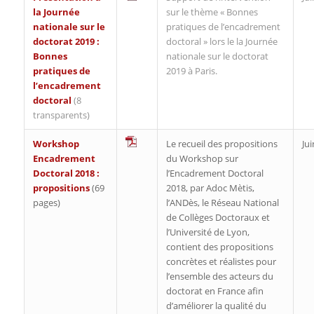
la Journée
sur le thème « Bonnes
nationale sur le
pratiques de l’encadrement
doctorat 2019 :
doctoral » lors le la Journée
Bonnes
nationale sur le doctorat
pratiques de
2019 à Paris.
l’encadrement
doctoral
(8
transparents)
Workshop
Le recueil des propositions
Ju
Encadrement
du Workshop sur
Doctoral 2018 :
l’Encadrement Doctoral
propositions
(69
2018, par Adoc Mètis,
pages)
l’ANDès, le Réseau National
de Collèges Doctoraux et
l’Université de Lyon,
contient des propositions
concrètes et réalistes pour
l’ensemble des acteurs du
doctorat en France afin
d’améliorer la qualité du