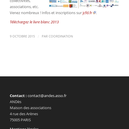
collectivités,
associations, etc.
Venez nombreux ! Infos et inscriptions sur
jcfd.fr
.
Téléchargez le livre blanc 2013
/
9 OCTOBRE 2015
PAR
COORDINATION
Contact :
contact@andes.asso.fr
ANDès
Maison des associations
4 rue des Arènes
75005 PARIS
Mentions légales