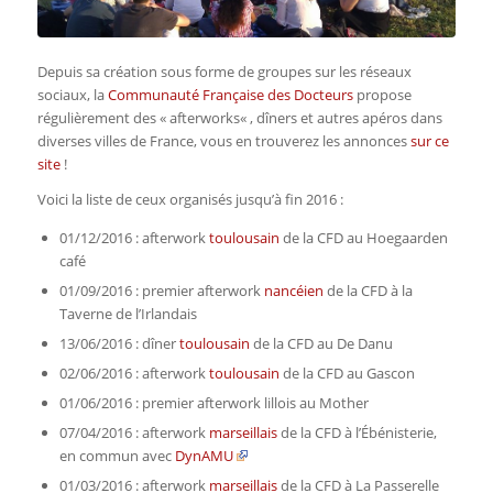
Depuis sa création sous forme de groupes sur les réseaux
sociaux, la
Communauté Française des Docteurs
propose
régulièrement des «
afterworks
« , dîners et autres apéros dans
diverses villes de France, vous en trouverez les annonces
sur ce
site
!
Voici la liste de ceux organisés jusqu’à fin 2016 :
01/12/2016 : afterwork
toulousain
de la CFD au Hoegaarden
café
01/09/2016 : premier afterwork
nancéien
de la CFD à la
Taverne de l’Irlandais
13/06/2016 : dîner
toulousain
de la CFD au De Danu
02/06/2016 : afterwork
toulousain
de la CFD au Gascon
01/06/2016 : premier afterwork lillois au Mother
07/04/2016 : afterwork
marseillais
de la CFD à l’Ébénisterie,
en commun avec
DynAMU
01/03/2016 : afterwork
marseillais
de la CFD à La Passerelle