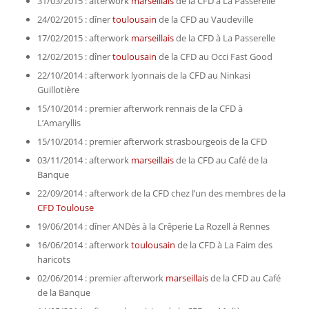
31/03/2015 : afterwork
marseillais
de la CFD à La Passerelle
24/02/2015 : dîner
toulousain
de la CFD au Vaudeville
17/02/2015 : afterwork
marseillais
de la CFD à La Passerelle
12/02/2015 : dîner
toulousain
de la CFD au Occi Fast Good
22/10/2014 : afterwork lyonnais de la CFD au Ninkasi
Guillotière
15/10/2014 : premier afterwork rennais de la CFD à
L’Amaryllis
15/10/2014 : premier afterwork strasbourgeois de la CFD
03/11/2014 : afterwork
marseillais
de la CFD au Café de la
Banque
22/09/2014 : afterwork de la CFD chez l’un des membres de la
CFD Toulouse
19/06/2014 : dîner ANDès à la Crêperie La Rozell à Rennes
16/06/2014 : afterwork
toulousain
de la CFD à La Faim des
haricots
02/06/2014 : premier afterwork
marseillais
de la CFD au Café
de la Banque