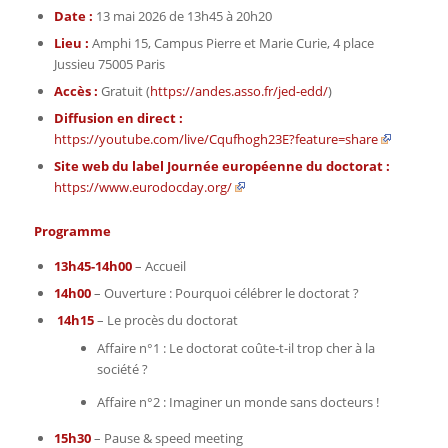
Date :
13 mai 2026 de 13h45 à 20h20
Lieu :
Amphi 15, Campus Pierre et Marie Curie, 4 place
Jussieu 75005 Paris
Accès :
Gratuit (
https://andes.asso.fr/jed-edd/
)
Diffusion en direct :
https://youtube.com/live/Cqufhogh23E?feature=share
Site web du label Journée européenne du doctorat :
https://www.eurodocday.org/
Programme
13h45-14h00
– Accueil
14h00
– Ouverture : Pourquoi célébrer le doctorat ?
14h15
– Le procès du doctorat
Affaire n°1 : Le doctorat coûte-t-il trop cher à la
société ?
Affaire n°2 : Imaginer un monde sans docteurs !
15h30
– Pause & speed meeting