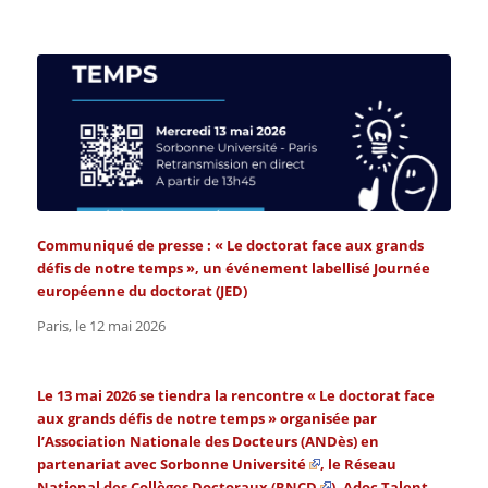
Communiqué de presse :
« Le doctorat face aux grands
défis de notre temps »,
un événement labellisé Journée
européenne du doctorat (JED)
Paris, le 12 mai 2026
Le 13 mai 2026 se tiendra la
rencontre
« Le doctorat face
aux grands défis de notre temps »
organisée par
l’Association Nationale des Docteurs (
ANDès
)
en
partenariat avec
Sorbonne Université
, le Réseau
National des Collèges Doctoraux (
RNCD
),
Adoc Talent