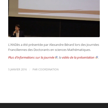
L’ANDès a été présentée par Alexandre Bérard lors des Journées
Franciliennes des Doctorants en sciences Mathématiques.
Plus d’informations sur la journée
, la
vidéo de la présentation
.
/
5 JANVIER 2016
PAR
COORDINATION