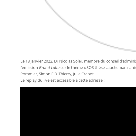
Le 18 janvier 2022, Dr Nicolas Soler, membre du conseil d’admini
l’émission
Grand Labo
sur le thème « SOS thèse cauchemar » ani
Pommier, Simon E.B. Thierry, Julie Crabot…
Le replay du live est accessible à cette adresse :