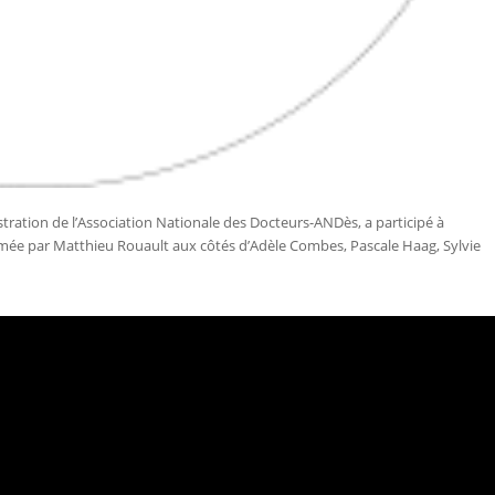
stration de l’Association Nationale des Docteurs-ANDès, a participé à
mée par Matthieu Rouault aux côtés d’Adèle Combes, Pascale Haag, Sylvie