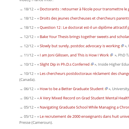
→ 18/12 – «
Doctorants : retourner à l’école pour transmettre le
→ 18/12 – «
Droits des jeunes chercheuses et chercheurs parents 
→ 18/12 – «
Question 12 : Le doctorat est-il un diplôme attractif 
→ 12/12 – «
Bake Your Thesis brings together sweets and schola
→ 12/12 – «
Slowly but surely, postdoc advocacy is working
»,
→ 11/12 – «
I am Joni Gilissen, and This is How I Work
»,
PhD T
→ 10/12 – «
Slight Dip in Ph.D.s Conferred
»,
Inside Higher Edu
→ 10/12 – «
Les chercheurs postdoctoraux réclament des chang
(Canada)
.
→ 06/12 – «
How to be a Better Graduate Student
»,
University
→ 06/12 – «
A Very Mixed Record on Grad Student Mental Healt
→ 05/12 – «
Navigating Graduate School While Managing a Chroni
→ 05/12 – «
Le recrutement de 2000 enseignants dans huit univer
Presse
(Cameroun)
.