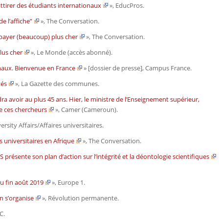
attirer des étudiants internationaux
»,
EducPros
.
e l’affiche”
»,
The Conversation
.
 payer (beaucoup) plus cher
»,
The Conversation
.
lus cher
»,
Le Monde
(accès abonné).
ionaux. Bienvenue en France
» [dossier de presse],
Campus France
.
tés
»,
La Gazette des communes
.
 avoir au plus 45 ans. Hier, le ministre de l’Enseignement supérieur,
e ces chercheurs
»,
Camer
(Cameroun).
ersity Affairs/Affaires universitaires
.
 universitaires en Afrique
»,
The Conversation
.
 présente son plan d’action sur l’intégrité et la déontologie scientifiques
u fin août 2019
»,
Europe 1
.
on s’organise
»,
Révolution permanente.
C
.