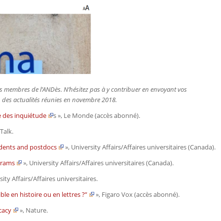
r les membres de l’ANDès. N’hésitez pas à y contribuer en envoyant vos
on des actualités réunies en novembre 2018.
te des inquiétude
s »,
Le Monde
(accès abonné)
.
Talk
.
udents and postdocs
»,
University Affairs/Affaires universitaires
(Canada)
.
grams
»,
University Affairs/Affaires universitaires
(Canada)
.
ity Affairs/Affaires universitaires
.
ble en histoire ou en lettres ?”
»,
Figaro Vox
(accès abonné).
cacy
»,
Nature
.