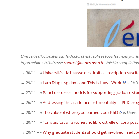
Une veille d’actualités sur le doctorat est réalisée tous les mois pa
informations à l’adresse
contact@andes.asso.fr
. Voici la compilati
→ 30/11 – «
Universités : la hausse des droits d’inscription susci
→ 29/11 – «
I am Diogo Aguiam, and This is How I Work
»,
PhD 
→ 27/11 – «
Panel discusses models for supporting graduate st
→ 26/11 – «
Addressing the academia-first mentality in PhD pro
→ 20/11 – «
The value of where you earned your PhD
»,
Univers
→ 20/11 – «
“Université : une recherche libre est-elle encore possi
→ 20/11 – «
Why graduate students should get involved in advo