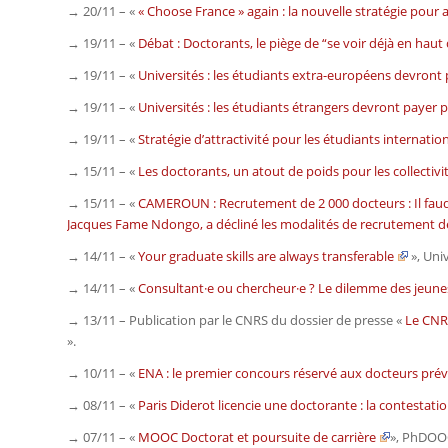
→ 20/11 – «
« Choose France » again : la nouvelle stratégie pour 
→ 19/11 – «
Débat : Doctorants, le piège de “se voir déjà en haut d
→ 19/11 – «
Universités : les étudiants extra-européens devront
→ 19/11 – «
Universités : les étudiants étrangers devront payer p
→ 19/11 – «
Stratégie d’attractivité pour les étudiants internat
→ 15/11 – «
Les doctorants, un atout de poids pour les collectivi
→ 15/11 – «
CAMEROUN : Recrutement de 2 000 docteurs : Il faudra
Jacques Fame Ndongo, a décliné les modalités de recrutement d
→ 14/11 – «
Your graduate skills are always transferable
»,
Univ
→ 14/11 – «
Consultant·e ou chercheur·e ? Le dilemme des jeunes
→ 13/11 – Publication par le CNRS du dossier de presse «
Le CNRS
».
→ 10/11 – «
ENA : le premier concours réservé aux docteurs prév
→ 08/11 – «
Paris Diderot licencie une doctorante : la contestati
→ 07/11 – «
MOOC Doctorat et poursuite de carrière
»,
PhDOO