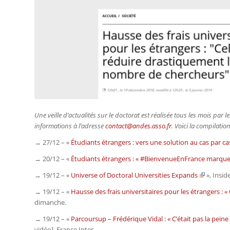
Une veille d’actualités sur le doctorat est réalisée tous les mois pa
informations à l’adresse
contact@andes.asso.fr
. Voici la compilati
→ 27/12 – «
Étudiants étrangers : vers une solution au cas par cas
→ 20/12 – «
Étudiants étrangers : « #BienvenueEnFrance marque
→ 19/12 – «
Universe of Doctoral Universities Expands
»,
Insid
→ 19/12 – «
Hausse des frais universitaires pour les étrangers :
dimanche.
→ 19/12 – «
Parcoursup – Frédérique Vidal : « C’était pas la pein
vidéo],
France Inter.