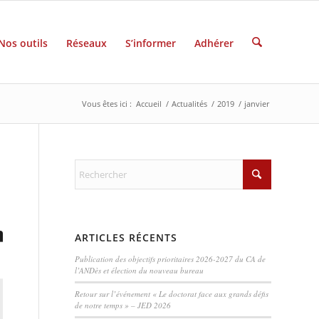
Nos outils
Réseaux
S’informer
Adhérer
Vous êtes ici :
Accueil
/
Actualités
/
2019
/
janvier
ARTICLES RÉCENTS
Publication des objectifs prioritaires 2026-2027 du CA de
l’ANDès et élection du nouveau bureau
Retour sur l’événement « Le doctorat face aux grands défis
de notre temps » – JED 2026