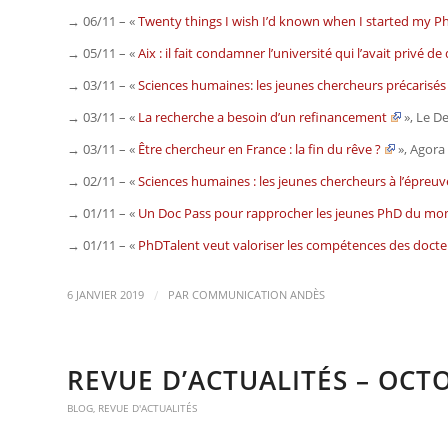
→ 06/11 – «
Twenty things I wish I’d known when I started my P
→ 05/11 – «
Aix : il fait condamner l’université qui l’avait privé d
→ 03/11 – «
Sciences humaines: les jeunes chercheurs précarisés 
→ 03/11 – «
La recherche a besoin d’un refinancement
»,
Le D
→ 03/11 – «
Être chercheur en France : la fin du rêve ?
»,
Agora
→ 02/11 – «
Sciences humaines : les jeunes chercheurs à l’épre
→ 01/11 – «
Un Doc Pass pour rapprocher les jeunes PhD du m
→ 01/11 – «
PhDTalent veut valoriser les compétences des docteu
/
6 JANVIER 2019
PAR
COMMUNICATION ANDÈS
REVUE D’ACTUALITÉS – OCT
BLOG
,
REVUE D'ACTUALITÉS