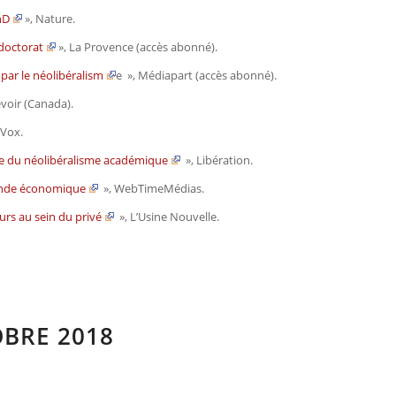
hD
»,
Nature
.
e doctorat
»,
La Provence
(accès abonné).
par le néolibéralism
e
»,
Médiapart
(accès abonné).
evoir
(Canada).
 Vox
.
uve du néolibéralisme académique
»,
Libération
.
onde économique
»,
WebTimeMédias
.
rs au sein du privé
»,
L’Usine Nouvelle
.
OBRE 2018