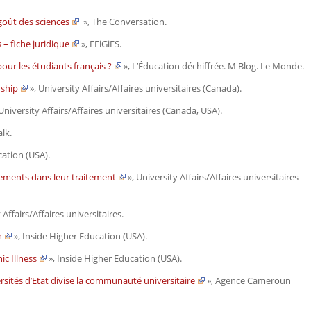
 goût des sciences
»,
The Conversation
.
– fiche juridique
»,
EFiGiES.
pour les étudiants français ?
»,
L’Éducation déchiffrée. M Blog. Le Monde.
rship
»,
University Affairs/Affaires universitaires
(Canada)
.
University Affairs/Affaires universitaires
(Canada, USA)
.
alk
.
cation
(USA)
.
ements dans leur traitement
»,
University Affairs/Affaires universitaires
 Affairs/Affaires universitaires.
h
»,
Inside Higher Education
(USA)
.
c Illness
»,
Inside Higher Education
(USA)
.
sités d’Etat divise la communauté universitaire
»,
Agence Cameroun