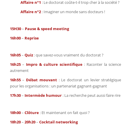
Oui
Affaire n°1
: Le doctorat coûte-t-il trop cher à la société ?
Non
Affaire n°2
: Imaginer un monde sans docteurs !
15H30
–
Pause & speed meeting
16h00
–
Reprise
16h05
–
Quiz
: que savez-vous vraiment du doctorat ?
16h25
–
Impro & culture scientifique
: Raconter la science
autrement
16h55
–
Débat mouvant
: Le doctorat un levier stratégique
pour les organisations : un partenariat gagnant-gagnant
17h30
–
Intermède humour
: La recherche peut aussi faire rire
18h00
–
Clôture
: Et maintenant on fait quoi ?
18h20
–
20h20
–
Cocktail networking