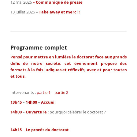
12 mai 2026
–
Communiqué de presse
13 juillet 2026 –
Take away et merci !
Etes-vous titulaire du diplôme national de doctorat?
*
Oui
Non
Programme complet
Année d'obtention du doctorat?
Pensé pour mettre en lumière le doctorat face aux grands
défis de notre société, cet événement propose des
formats à la fois ludiques et réflexifs, avec et pour toutes
et tous.
*
Organisme / Secteur d'activité
Intervenants :
partie 1
–
partie 2
13h45
–
14h00
–
Accueil
14h00
–
Ouverture
: pourquoi célébrer le doctorat ?
Participez-vous au cocktail de clôture?
*
14h15
–
Le procès du doctorat