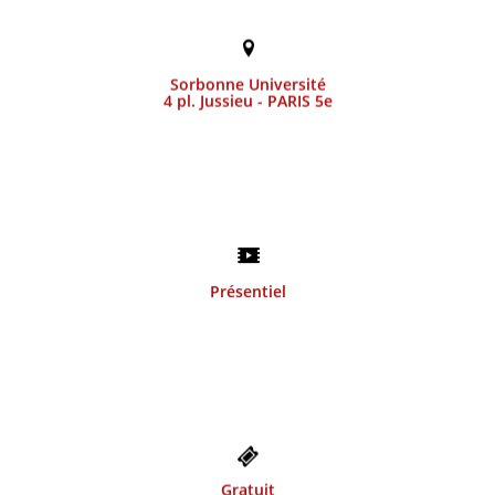
Campus Pierre et Marie Curie – Amphi 15
Sorbonne Université
4 pl. Jussieu - PARIS 5e
Diffusion en direct
Présentiel
Inscription obligatoire
Gratuit