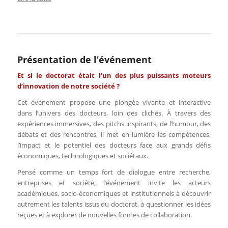
Formulaire d’inscription
Date limite d’inscription : 11 mai 2026
Les champs marqués d’un
*
sont obligatoires
Présentation de l’événement
Et si le doctorat était l’un des plus puissants moteurs
d’innovation de notre société ?
*
Prénom
Cet événement propose une plongée vivante et interactive
dans l’univers des docteurs, loin des clichés. À travers des
expériences immersives, des pitchs inspirants, de l’humour, des
débats et des rencontres, il met en lumière les compétences,
*
Nom
l’impact et le potentiel des docteurs face aux grands défis
économiques, technologiques et sociétaux.
Pensé comme un temps fort de dialogue entre recherche,
entreprises et société, l’événement invite les acteurs
académiques, socio-économiques et institutionnels à découvrir
*
Email
autrement les talents issus du doctorat, à questionner les idées
reçues et à explorer de nouvelles formes de collaboration.