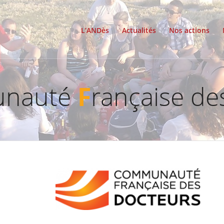
L’ANDès
Actualités
Nos actions
nauté
F
rançaise d