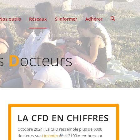
Nos outils
Réseaux
S’informer
Adhérer
es
D
octeurs
LA CFD EN CHIFFRES
Octobre 2024 : La CFD rassemble plus de 6000
docteurs sur
LinkedIn
et 3100 membres sur