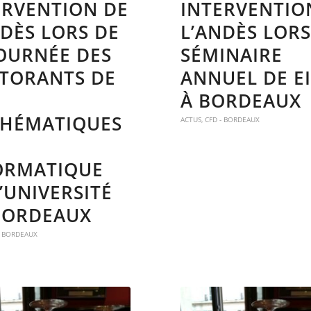
ERVENTION DE
INTERVENTIO
NDÈS LORS DE
L’ANDÈS LOR
JOURNÉE DES
SÉMINAIRE
TORANTS DE
ANNUEL DE EI
À BORDEAUX
HÉMATIQUES
ACTUS
,
CFD - BORDEAUX
ORMATIQUE
’UNIVERSITÉ
BORDEAUX
- BORDEAUX