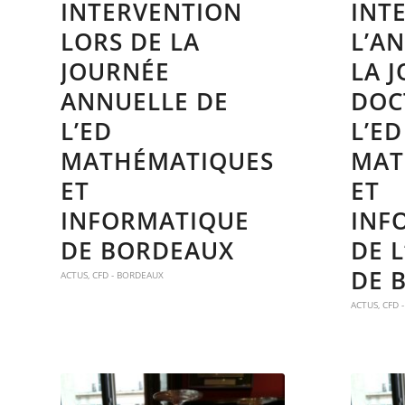
INTERVENTION
INT
LORS DE LA
L’A
JOURNÉE
LA 
ANNUELLE DE
DOC
L’ED
L’ED
MATHÉMATIQUES
MAT
ET
ET
INFORMATIQUE
INF
DE BORDEAUX
DE L
DE 
ACTUS
,
CFD - BORDEAUX
ACTUS
,
CFD 