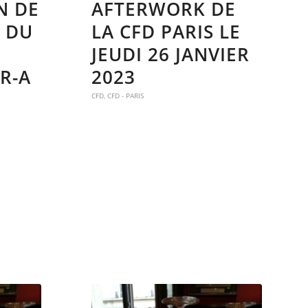
N DE
AFTERWORK DE
S DU
LA CFD PARIS LE
JEUDI 26 JANVIER
R-A
2023
CFD
,
CFD - PARIS