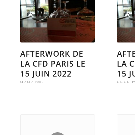
AFTERWORK DE
AFT
LA CFD PARIS LE
LA C
15 JUIN 2022
15 J
CFD
,
CFD - PARIS
CFD
,
CFD - P