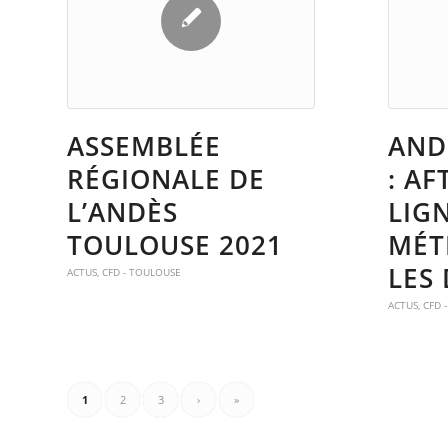
ASSEMBLÉE
AND
RÉGIONALE DE
: A
L’ANDÈS
LIGN
TOULOUSE 2021
MÉT
LES
ACTUS
,
CFD - TOULOUSE
ACTUS
,
CFD 
1
2
3
›
»