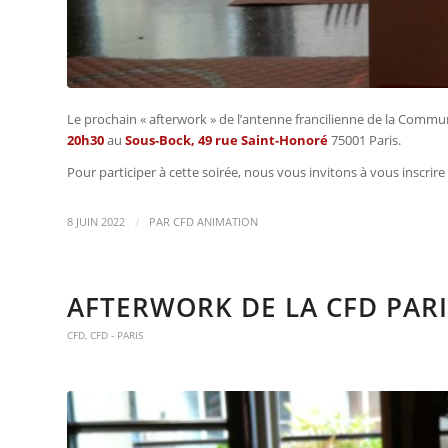
Le prochain « afterwork » de l’antenne francilienne de la Comm
20
h30
au
Sous-Bock, 49 rue Saint-Honoré
75001 Paris.
Pour participer à cette soirée, nous vous invitons à vous inscrire 
/
8 JUIN 2022
PAR
CFD ANIMATION
AFTERWORK DE LA CFD PARI
CFD
,
CFD - PARIS