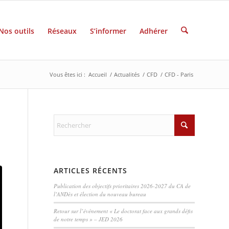
Nos outils
Réseaux
S’informer
Adhérer
Vous êtes ici :
Accueil
/
Actualités
/
CFD
/
CFD - Paris
ARTICLES RÉCENTS
Publication des objectifs prioritaires 2026-2027 du CA de
l’ANDès et élection du nouveau bureau
Retour sur l’événement « Le doctorat face aux grands défis
de notre temps » – JED 2026