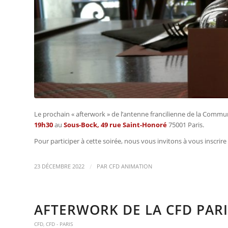
Le prochain « afterwork » de l’antenne francilienne de la Commu
19
h30
au
Sous-Bock, 49 rue Saint-Honoré
75001 Paris.
Pour participer à cette soirée, nous vous invitons à vous inscrire 
/
23 DÉCEMBRE 2022
PAR
CFD ANIMATION
AFTERWORK DE LA CFD PARIS
CFD
,
CFD - PARIS