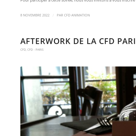
Pour participer à cette soirée, nous vous invitons à vous inscrire 
/
8 NOVEMBRE 2022
PAR
CFD ANIMATION
AFTERWORK DE LA CFD PARIS
CFD
,
CFD - PARIS