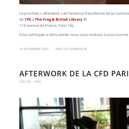
Le prochain « afterwork » de l’antenne francilienne de la Comm
de
17h
à
The Frog & British Library
,
114 avenue de France, Paris 13e.
Pour participer à cette soirée, nous vous invitons à vous inscrire 
/
16 NOVEMBRE 2021
PAR
CFD ANIMATION
AFTERWORK DE LA CFD PARI
CFD
,
CFD - PARIS