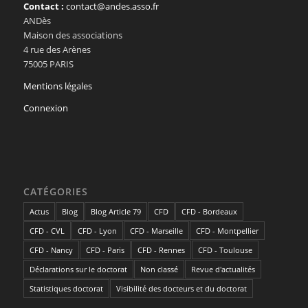
Contact :
contact@andes.asso.fr
ANDès
Maison des associations
4 rue des Arènes
75005 PARIS
Mentions légales
Connexion
CATÉGORIES
Actus
Blog
Blog Article 79
CFD
CFD - Bordeaux
CFD - CVL
CFD - Lyon
CFD - Marseille
CFD - Montpellier
CFD - Nancy
CFD - Paris
CFD - Rennes
CFD - Toulouse
Déclarations sur le doctorat
Non classé
Revue d'actualités
Statistiques doctorat
Visibilité des docteurs et du doctorat