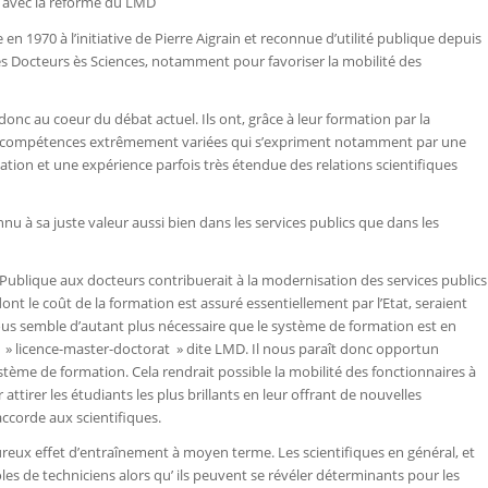
en avec la réforme du LMD
n 1970 à l’initiative de Pierre Aigrain et reconnue d’utilité publique depuis
des Docteurs ès Sciences, notamment pour favoriser la mobilité des
donc au coeur du débat actuel. Ils ont, grâce à leur formation par la
es compétences extrêmement variées qui s’expriment notamment par une
vation et une expérience parfois très étendue des relations scientifiques
nu à sa juste valeur aussi bien dans les services publics que dans les
blique aux docteurs contribuerait à la modernisation des services publics
ont le coût de la formation est assuré essentiellement par l’Etat, seraient
nous semble d’autant plus nécessaire que le système de formation est en
 » licence-master-doctorat » dite LMD. Il nous paraît donc opportun
stème de formation. Cela rendrait possible la mobilité des fonctionnaires à
 attirer les étudiants les plus brillants en leur offrant de nouvelles
 accorde aux scientifiques.
ureux effet d’entraînement à moyen terme. Les scientifiques en général, et
les de techniciens alors qu’ ils peuvent se révéler déterminants pour les