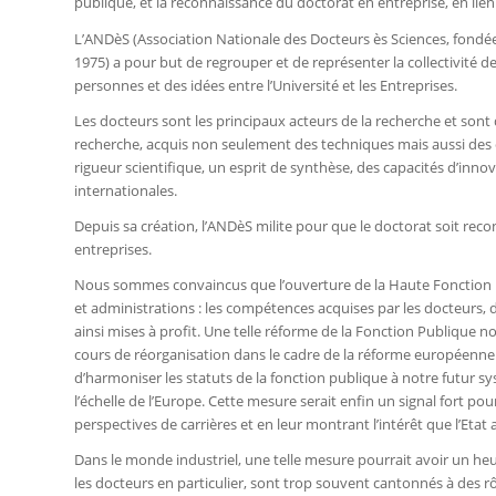
publique, et la reconnaissance du doctorat en entreprise, en li
L’ANDèS (Association Nationale des Docteurs ès Sciences, fondée e
1975) a pour but de regrouper et de représenter la collectivité 
personnes et des idées entre l’Université et les Entreprises.
Les docteurs sont les principaux acteurs de la recherche et sont 
recherche, acquis non seulement des techniques mais aussi d
rigueur scientifique, un esprit de synthèse, des capacités d’inno
internationales.
Depuis sa création, l’ANDèS milite pour que le doctorat soit recon
entreprises.
Nous sommes convaincus que l’ouverture de la Haute Fonction Pu
et administrations : les compétences acquises par les docteurs, d
ainsi mises à profit. Une telle réforme de la Fonction Publique 
cours de réorganisation dans le cadre de la réforme européenne
d’harmoniser les statuts de la fonction publique à notre futur sy
l’échelle de l’Europe. Cette mesure serait enfin un signal fort pour
perspectives de carrières et en leur montrant l’intérêt que l’Etat
Dans le monde industriel, une telle mesure pourrait avoir un he
les docteurs en particulier, sont trop souvent cantonnés à des rô