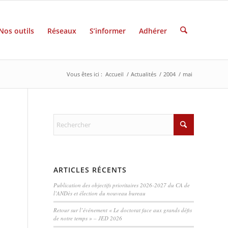
Nos outils
Réseaux
S’informer
Adhérer
Vous êtes ici :
Accueil
/
Actualités
/
2004
/
mai
ARTICLES RÉCENTS
Publication des objectifs prioritaires 2026-2027 du CA de
l’ANDès et élection du nouveau bureau
Retour sur l’événement « Le doctorat face aux grands défis
de notre temps » – JED 2026