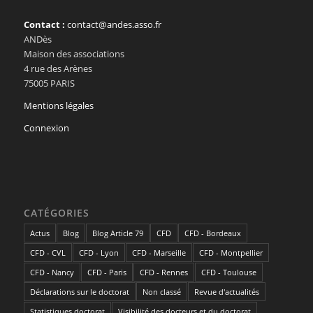
Contact :
contact@andes.asso.fr
ANDès
Maison des associations
4 rue des Arènes
75005 PARIS
Mentions légales
Connexion
CATÉGORIES
Actus
Blog
Blog Article 79
CFD
CFD - Bordeaux
CFD - CVL
CFD - Lyon
CFD - Marseille
CFD - Montpellier
CFD - Nancy
CFD - Paris
CFD - Rennes
CFD - Toulouse
Déclarations sur le doctorat
Non classé
Revue d'actualités
Statistiques doctorat
Visibilité des docteurs et du doctorat