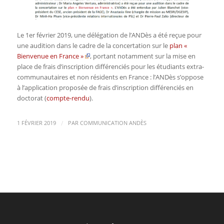
Le 1er février 2019, une délégation de l’ANDès a été reçue pour
une audition dans le cadre de la concertation sur le
plan «
Bienvenue en France »
, portant notamment sur la mise en
place de frais d’inscription différenciés pour les étudiants extra-
communautaires et non résidents en France : l’ANDès s’oppose
à l’application proposée de frais d’inscription différenciés en
doctorat (
compte-rendu
).
/
1 FÉVRIER 2019
PAR
COMMUNICATION ANDÈS