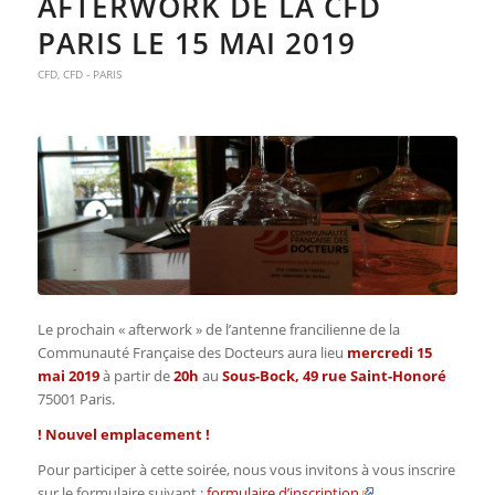
AFTERWORK DE LA CFD
PARIS LE 15 MAI 2019
CFD
,
CFD - PARIS
Le prochain « afterwork » de l’antenne francilienne de la
Communauté Française des Docteurs aura lieu
mercredi 15
mai 2019
à partir de
20h
au
Sous-Bock, 49 rue Saint-Honoré
75001 Paris.
! Nouvel emplacement !
Pour participer à cette soirée, nous vous invitons à vous inscrire
sur le formulaire suivant :
formulaire d’inscription
.