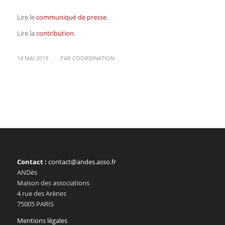
Lire le
communiqué de presse
.
Lire la
contribution
.
/
14 MAI 2019
PAR
COORDINATION
Contact :
contact@andes.asso.fr
ANDès
Maison des associations
4 rue des Arènes
75005 PARIS
Mentions légales