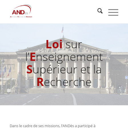
Loi
sur
l’
E
nseignement
S
upérieur et la
R
echerche
Dans le cadre de ses missions, l’ANDès a participé à