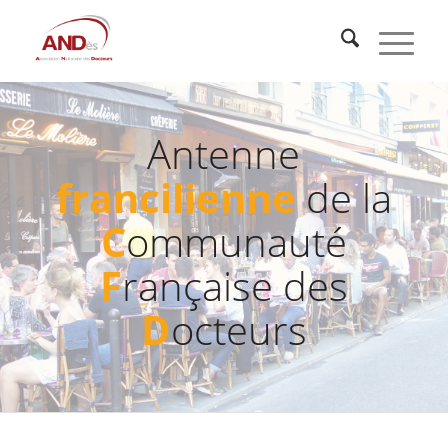
Antenne
francilienne
de la
C
ommunauté
F
rançaise des
D
octeurs