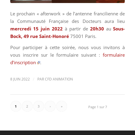
Le prochain « afterwork » de l’antenne francilienne de
la Communauté Française des Docteurs aura lieu
mercredi 15 juin 2022
à partir de
20
h30
au
Sous-
Bock, 49 rue Saint-Honoré
75001 Paris.
Pour participer à cette soirée, nous vous invitons à
vous inscrire sur le formulaire suivant :
formulaire
d’inscription
.
/
8 JUIN 2022
PAR
CFD ANIMATION
1
2
3
›
»
Page 1 sur 7