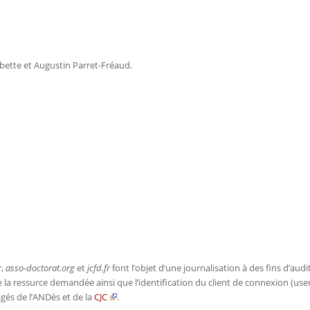
ette et Augustin Parret-Fréaud.
r
,
asso-doctorat.org
et
jcfd.fr
font l’objet d’une journalisation à des fins d’au
 de la ressurce demandée ainsi que l’identification du client de connexion (u
gés de l’ANDès et de la
CJC
.