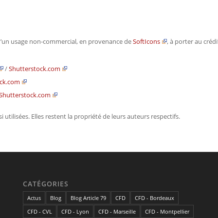
re d’un usage non-commercial, en provenance de
SoftIcons
, à porter au créd
/
Shutterstock.com
ock.com
Shutterstock.com
 utilisées. Elles restent la propriété de leurs auteurs respectifs.
CATÉGORIES
Actus
Blog
Blog Article 79
CFD
CFD - Bordeaux
CFD - CVL
CFD - Lyon
CFD - Marseille
CFD - Montpellier