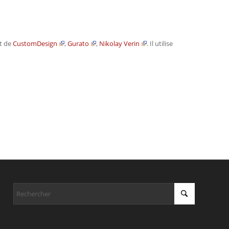
it de
CustomDesign
,
Gurato
,
Nikolay Verin
. Il utilise