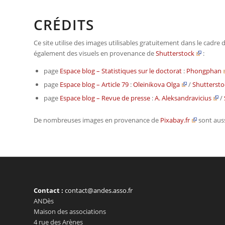
CRÉDITS
Ce site utilise des images utilisables gratuitement dans le cad
également des visuels en provenance de
Shutterstock
:
page
Espace blog – Statistiques sur le doctorat
:
Phongphan
page
Espace blog – Article 79
:
Oleinikova Olga
/
Shutterst
page
Espace blog – Revue de presse
:
A. Aleksandravicius
/
De nombreuses images en provenance de
Pixabay.fr
sont aussi
Contact :
contact@andes.asso.fr
ANDès
Maison des associations
4 rue des Arènes