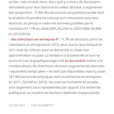
année ; cela conduit donc, alors qu’il y a moins de doctorants
rémunérés pour leur doctorat en valeur absolue, à augmenter
leur proportion : 71.8% des doctorants de première année dont
la situation financière est connue sont rémunérés pour leur
doctorat, du jamais vu selon les données publiées par le
ministère (57,17% en 2004/2005, 65,25% en 2007/2008, 69,49%
en 2013/2014).
–
des chercheurs en entreprise
: 11,7% de
docteurs
parmi les
chercheurs en entreprise en 2013, alors que le taux indiqué en
2011 était de 12% (on peut se demander si c’était une
approximation ou pas). La tendance à la baisse de ce taux se
poursuit (voir le graphique page 3 de
ce document
) même si le
nombre absolu de chercheurs
docteurs
augmente (les données
« équivalent temps plein » ne sont pas disponibles mais il y avait
197 300 personnes physiques dans la recherche en entreprise
en 2011, 220 000 en 2013) ; les sciences humaines et sociales
sont largement sous-représentées par rapport à la recherche
publique et au nombre de
docteurs
diplômés chaque année.
/
19 JUIN 2016
PAR
PGAMBETTE