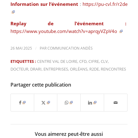
Information sur l’événement
:
https://pu-cvl.fr/r2de
Replay de l’événement :
https://www.youtube.com/watch?v=aprqyVZpV4o
/
26 MAI 2025
PAR
COMMUNICATION ANDÈS
ETIQUETTES :
CENTRE VAL DE LOIRE
,
CFD
,
CIFRE
,
CLV
,
DOCTEUR
,
DRARI
,
ENTREPRISES
,
ORLÉANS
,
R2DE
,
RENCONTRES
Partager cette publication
Vous aimerez peut-être aussi