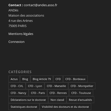
Contact :
contact@andes.asso.fr
ANDès
Maison des associations
4 rue des Arènes
75005 PARIS
Mentions légales
Connexion
CATÉGORIES
Actus
Blog
Blog Article 79
CFD
CFD - Bordeaux
CFD - CVL
CFD - Lyon
CFD - Marseille
CFD - Montpellier
CFD - Nancy
CFD - Paris
CFD - Rennes
CFD - Toulouse
Déclarations sur le doctorat
Non classé
Revue d'actualités
Statistiques doctorat
Visibilité des docteurs et du doctorat