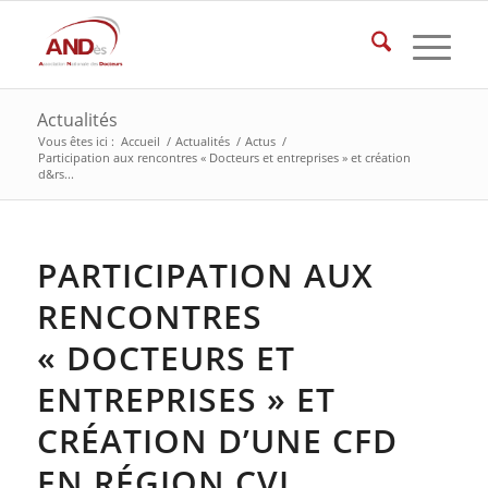
Actualités
Vous êtes ici :
Accueil
/
Actualités
/
Actus
/
Participation aux rencontres « Docteurs et entreprises » et création
d&rs...
PARTICIPATION AUX
RENCONTRES
« DOCTEURS ET
ENTREPRISES » ET
CRÉATION D’UNE CFD
EN RÉGION CVL