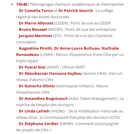
15h40 :
Témoignages d’acteurs académiques et d’entreprises
Dr Camélia Turcu
et
Dr Patrick Vourch
: Le collège
régional des écoles doctorales
Dr Pierre Allorant
(CESER) : Point de vue du CESER
Bruno Boussel
(MEDEF) : Point de vue des entreprises
Jacques Martinet
(CCI) : Point de vue des chambres
consulaires
Augustine Piroth, Dr Anne-Laure Bulteau, Nathalie
Renaudeau
(LVMH) : Retour d’expérience d’une Cifre par un
triple regard
Dr Pascal Giat
(ANRT) : Cifre et ANRT
Dr Aboubacoar Harouna-Seybou
(alumni Cifre) : Vers un
réseau d’alumni Cifre
Dr Natacha Olivier
(technopole Orléans) : Retour
d’expériences Cifre
Dr Amandine Bugnicourt
(Adoc Talent Management) : Le
marché de l’emploi des docteurs
Dr Linda Lahleh
(ANDès) : De la mobilisation nationale au
réseau local : la Communauté française des docteurs (CFD)
Dr Stéphane Cordier
(DRARI) : Comment accompagner
les projets de Cifre ?