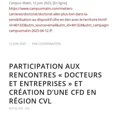
Campus Matin
, 12 juin 2025, [En ligne]
https://www.campusmatin.com/metiers-
carrieres/doctorat/doctorat-aller-plus-loin-dans-la-
sensibilisation-au-dispositif-cifre-en-lien-avec-le-territoire.html?
nl=401333&utm_source=email&utm_id=401324&utm_campaign=newsl
campusmatin-2025-06-12
.
/
12 JUIN 2025
PAR
COORDINATION
PARTICIPATION AUX
RENCONTRES « DOCTEURS
ET ENTREPRISES » ET
CRÉATION D’UNE CFD EN
RÉGION CVL
ACTUS
,
CFD - CVL