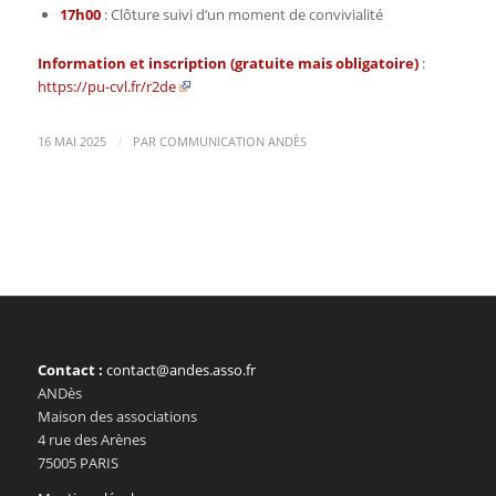
17h00
: Clôture suivi d’un moment de convivialité
Information et inscription (gratuite mais obligatoire)
:
https://pu-cvl.fr/r2de
/
16 MAI 2025
PAR
COMMUNICATION ANDÈS
Contact :
contact@andes.asso.fr
ANDès
Maison des associations
4 rue des Arènes
75005 PARIS