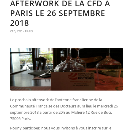
AFTERWORK DE LA CFD À
PARIS LE 26 SEPTEMBRE
2018
CFD
,
CFD - PARIS
Le prochain afterwork de l’antenne francilienne de la
Communauté Française des Docteurs aura lieu le mercredi 26
septembre 2018 à partir de 20h au Molière,12 Rue de Buci,
75006 Paris.
Pour y participer, nous vous invitons à vous inscrire sur le