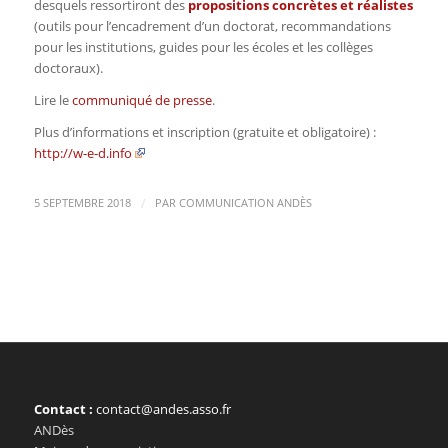
desquels ressortiront des
propositions concrètes et réalistes
(outils pour l’encadrement d’un doctorat, recommandations
pour les institutions, guides pour les écoles et les collèges
doctoraux).
Lire le
communiqué de presse
.
Plus d’informations et inscription (gratuite et obligatoire) :
http://w-e-d.info
/
5 SEPTEMBRE 2018
PAR
COMMUNICATION ANDÈS
Contact :
contact@andes.asso.fr
ANDès