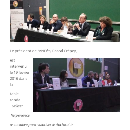
Le président de l’ANDès, Pascal Crépey,
est
intervenu
le 19 février
2016 dans
la
table
ronde
Utiliser
l’expérience
associative pour valoriser le doctorat à