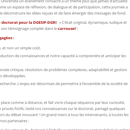
ne Université un événement consacré à un thème plus que jamais d’actualité
e un espace de réflexion, de dialogue et de participation, cette journée a
de déconstruire les idées reçues et de faire émerger des messages de fond.
u doctorat pour la DGESIP-DGRI
:
« C’était original, dynamique, ludique et
 son témoignage complet dans le
carrousel
!
égagées :
, et non un simple coût.
roduction de connaissances et notre capacité à comprendre et anticiper les
pensée critique, résolution de problèmes complexes, adaptabilité et gestion
es développées.
recherche. L’enjeu est désormais de permettre à l’ensemble de la société de
r place comme à distance, et fait vivre chaque séquence par leur curiosité,
x procès fictifs, testé vos connaissances sur le doctorat, partagé quelques
 lors du débat mouvant !
Un grand merci à tous les intervenants, à toutes les
nos partenaires :
is, les acteurs du doctorat à l’échelle européenne se sont mobilisés le mêm