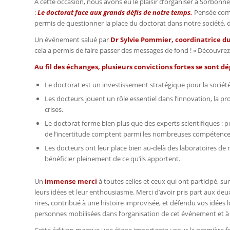
À cette occasion, nous avons eu le plaisir d’organiser à Sorbon
:
Le doctorat face aux grands défis de notre temps.
Pensée comm
permis de questionner la place du doctorat dans notre société, 
Un événement salué par
Dr Sylvie Pommier, coordinatrice d
cela a permis de faire passer des messages de fond ! »
Découvrez
Au fil des échanges, plusieurs convictions fortes se sont d
Le doctorat est un investissement stratégique pour la société
Les docteurs jouent un rôle essentiel dans l’innovation, la p
crises.
Le doctorat forme bien plus que des experts scientifiques : 
de l’incertitude comptent parmi les nombreuses compétenc
Les docteurs ont leur place bien au-delà des laboratoires de 
bénéficier pleinement de ce qu’ils apportent.
Un
immense merci
à toutes celles et ceux qui ont participé, su
leurs idées et leur enthousiasme. Merci d’avoir pris part aux deu
rires, contribué à une histoire improvisée, et défendu vos idées
personnes mobilisées dans l’organisation de cet événement et à 
Cette édition marque une étape importante : pour la première fo