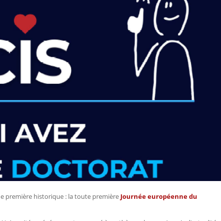
ne première historique : la toute première
Journée européenne du