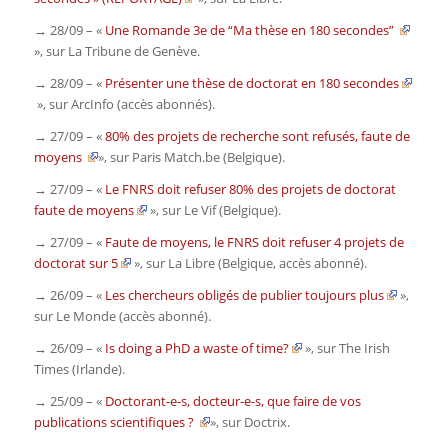
→ 28/09 – «
Une Romande 3e de “Ma thèse en 180 secondes”
», sur
La Tribune de Genève
.
→ 28/09 – «
Présenter une thèse de doctorat en 180 secondes
», sur
ArcInfo
(accès abonnés)
.
→ 27/09 – «
80% des projets de recherche sont refusés, faute de
moyens
»,
sur
Paris Match.be
(Belgique).
→ 27/09 –
«
Le FNRS doit refuser 80% des projets de doctorat
faute de moyens
», sur
Le Vif
(Belgique).
→ 27/09 – «
Faute de moyens, le FNRS doit refuser 4 projets de
doctorat sur 5
», sur
La Libre
(Belgique, accès abonné).
→ 26/09 – «
Les chercheurs obligés de publier toujours plus
»,
sur
Le Monde
(accès abonné).
→ 26/09 – «
Is doing a PhD a waste of time?
», sur
The Irish
Times
(Irlande).
→ 25/09 –
«
Doctorant-e-s, docteur-e-s, que faire de vos
publications scientifiques ?
», sur
Doctrix
.