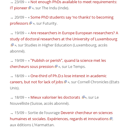
→ 23/09 – «
Not enough PhDs available to meet requirements:
IT pioneer
», sur
The Indu (Inde)
.
→ 20/09 – «
Some PhD students say ‘no thanks’ to becoming
professors
», sur
Futurity.
→ 19/09 – «
Are researchers in Europe European researchers? A
study of doctoral researchers at the University of Luxembourg
», sur
Studies in Higher Education
(Luxembourg, accès
abonné)
.
→ 19/09 – «
ʺPublish or perishʺ, quand la science met les
chercheurs sous pression
», sur
Le Temp
s.
→ 18/09 – «
One-third of Ph.D.s lose interest in academic
careers, but not for lack of jobs
», sur
Cornell Chronicles
(Etats
Unis).
→ 18/09 – «
Mieux valoriser les doctorats
», sur
Le
Nouvelliste
(Suisse, accès abonné).
→ 15/09 – Sortie de l’ouvrage
Devenir chercheur en sciences
humaines et sociales. Expériences, regards et innovations
,
aux éditions L’Harmattan.