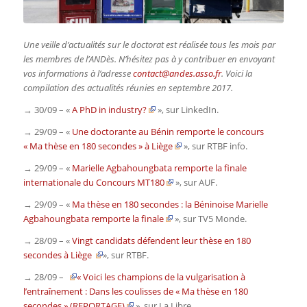
Une veille d’actualités sur le doctorat est réalisée tous les mois par
les membres de l’ANDès. N’hésitez pas à y contribuer en envoyant
vos informations à l’adresse
contact@andes.asso.fr
. Voici la
compilation des actualités réunies en septembre 2017.
→ 30/09 – «
A PhD in industry?
», sur
LinkedIn
.
→ 29/09 – «
Une doctorante au Bénin remporte le concours
« Ma thèse en 180 secondes » à Liège
», sur
RTBF info
.
→ 29/09 – «
Marielle Agbahoungbata remporte la finale
internationale du Concours MT180
», sur
AUF
.
→ 29/09 –
«
Ma thèse en 180 secondes : la Béninoise Marielle
Agbahoungbata remporte la finale
», sur
TV5 Monde
.
→ 28/09 – «
Vingt candidats défendent leur thèse en 180
secondes à Liège
», sur
RTBF
.
→ 28/09 –
« Voici les champions de la vulgarisation à
l’entraînement : Dans les coulisses de « Ma thèse en 180
secondes » (REPORTAGE)
», sur
La Libre
.