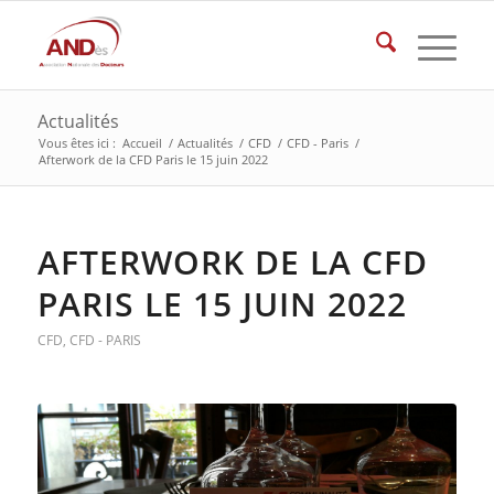
Actualités
Vous êtes ici :
Accueil
/
Actualités
/
CFD
/
CFD - Paris
/
Afterwork de la CFD Paris le 15 juin 2022
AFTERWORK DE LA CFD
PARIS LE 15 JUIN 2022
CFD
,
CFD - PARIS