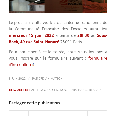
Le prochain « afterwork » de l’antenne francilienne de
la Communauté Française des Docteurs aura lieu
mercredi 15 juin 2022
à partir de
20
h30
au
Sous-
Bock, 49 rue Saint-Honoré
75001 Paris.
Pour participer à cette soirée, nous vous invitons à
vous inscrire sur le formulaire suivant :
formulaire
d’inscription
.
/
8 JUIN 2022
PAR
CFD ANIMATION
ETIQUETTES :
AFTERWORK
,
CFD
,
DOCTEURS
,
PARIS
,
RÉSEAU
Partager cette publication