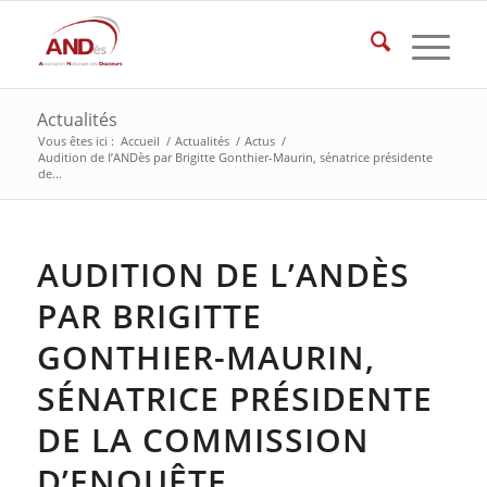
Actualités
Vous êtes ici :
Accueil
/
Actualités
/
Actus
/
Audition de l’ANDès par Brigitte Gonthier-Maurin, sénatrice présidente
de...
AUDITION DE L’ANDÈS
PAR BRIGITTE
GONTHIER-MAURIN,
SÉNATRICE PRÉSIDENTE
DE LA COMMISSION
D’ENQUÊTE