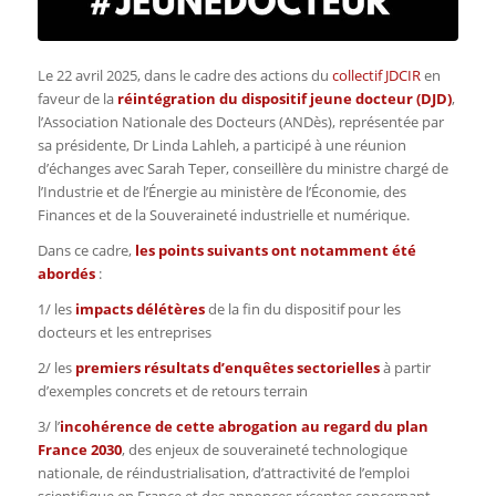
Le 22 avril 2025, dans le cadre des actions du
collectif JDCIR
en
faveur de la
réintégration du dispositif jeune docteur (DJD)
,
l’Association Nationale des Docteurs (ANDès), représentée par
sa présidente, Dr Linda Lahleh, a participé à une réunion
d’échanges avec Sarah Teper, conseillère du ministre chargé de
l’Industrie et de l’Énergie
au ministère
de l’Économie, des
Finances et de la Souveraineté industrielle et numérique.
Dans ce cadre,
les points suivants ont notamment été
abordés
:
1/ les
impacts délétères
de la fin du dispositif pour les
docteurs et les entreprises
2/ les
premiers résultats d’enquêtes sectorielles
à partir
d’exemples concrets et de retours terrain
3/ l’
incohérence de cette abrogation au regard du plan
France 2030
, des enjeux de souveraineté technologique
nationale, de réindustrialisation, d’attractivité de l’emploi
scientifique en France et des annonces récentes concernant