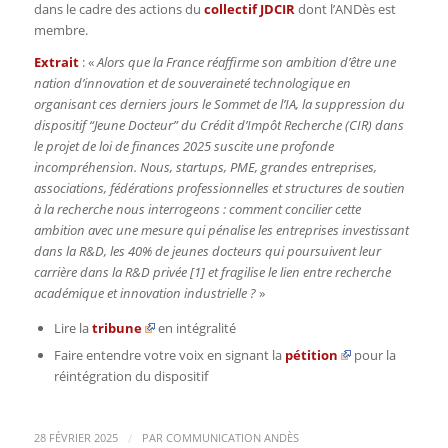
dans le cadre des actions du
collectif JDCIR
dont l’ANDès est
membre.
Extrait
: «
Alors que la France réaffirme son ambition d’être une
nation d’innovation et de souveraineté technologique en
organisant ces derniers jours le Sommet de l’IA, la suppression du
dispositif “Jeune Docteur” du Crédit d’Impôt Recherche (CIR) dans
le projet de loi de finances 2025 suscite une profonde
incompréhension. Nous, startups, PME, grandes entreprises,
associations, fédérations professionnelles et structures de soutien
à la recherche nous interrogeons : comment concilier cette
ambition avec une mesure qui pénalise les entreprises investissant
dans la R&D, les 40% de jeunes docteurs qui poursuivent leur
carrière dans la R&D privée [1] et fragilise le lien entre recherche
académique et innovation industrielle ?
»
Lire la
tribune
en intégralité
Faire entendre votre voix en signant la
pétition
pour la
réintégration du dispositif
/
28 FÉVRIER 2025
PAR
COMMUNICATION ANDÈS