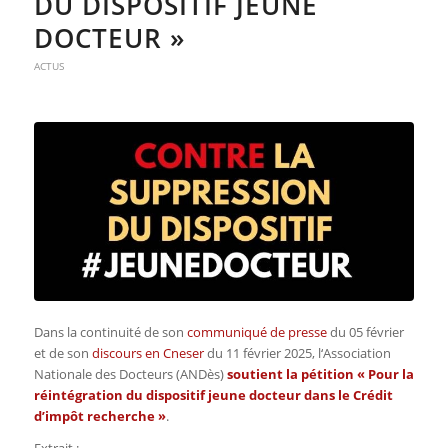
DU DISPOSITIF JEUNE
DOCTEUR »
ACTUS
Dans la continuité de son
communiqué de presse
du 05 février
et de son
discours en Cneser
du 11 février 2025, l
‘Association
Nationale des Docteurs (ANDès)
soutient la pétition « Pour la
réintégration du dispositif jeune docteur dans le Crédit
d’impôt recherche »
.
Extrait :