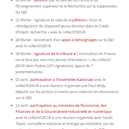
20 février :
audition
par le cabinet du ministre de
l’Enseignement supérieur et la Recherche sur la suppression
du DJD
22 février : signature et relai de la
pétition
« Pour la
réintégration du dispositif jeune docteur dans le Crédit
d’impôt recherche » avec le collectif JDCIR
26 février : lancement d’un
appel à témoignages
sur le DJD
avec le collectif JDCIR
28 février :
signature de la tribune
«
L’innovation en France
ne se fera pas sans nos jeunes chercheurs ! » du collectif
JDCIR dans
Forbes
(257 signataires, appui de 7
parlementaires)
02 avril :
participation à l’Assemblée Nationale
avec le
collectif JDCIR à une réunion organisée par Paul Midy,
député, sur les actions à mener pour relancer les discussions
sur le DJD
22 avril :
participation au ministère de l’Économie, des
Finances et de la Souveraineté industrielle et numérique
avec le collectif JDCIR à une réunion organisée avec Sarah
Teper, conseillère industrie et énergie au ministère, sur les