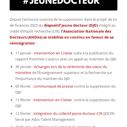
Depuis l’annonce surprise de la suppression dans le projet de loi
de finances 2025 du
dispositif jeune docteur (DJD)
intégré au
crédit d’impôt recherche (CIR)
,
l’Association Nationale des
Docteurs (ANDès) se mobilise en continu en faveur de sa
réintégration
:
11 janvier :
intervention en Cneser
suite à la publication du
rapport Pommier-Lazarus avec un appel au maintien du DJD
30 janvier :
échanges lors de la cérémonie des vœux du
ministère
de l’Enseignement supérieur et la Recherche sur
l’importance du maintien du DJD
05 février :
communiqué de presse
contre la suppression du
DJD
11 février :
intervention en Cneser
contre la suppression du
DJD
12 février :
intégration du collectif jeune docteur-CIR
(JDCIR)
lancé par Adoc Talent Management