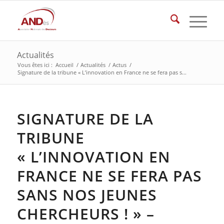
Actualités
Vous êtes ici :
Accueil
/
Actualités
/
Actus
/
Signature de la tribune « L’innovation en France ne se fera pas s...
SIGNATURE DE LA
TRIBUNE
« L’INNOVATION EN
FRANCE NE SE FERA PAS
SANS NOS JEUNES
CHERCHEURS ! » –