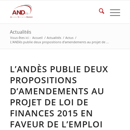
Actualités
Vous êtes ici :
Accueil
/
Actualités
/
Actus
/
L’ANDès publie deux propositions d’amendements au projet de ...
L’ANDÈS PUBLIE DEUX
PROPOSITIONS
D’AMENDEMENTS AU
PROJET DE LOI DE
FINANCES 2015 EN
FAVEUR DE L’EMPLOI