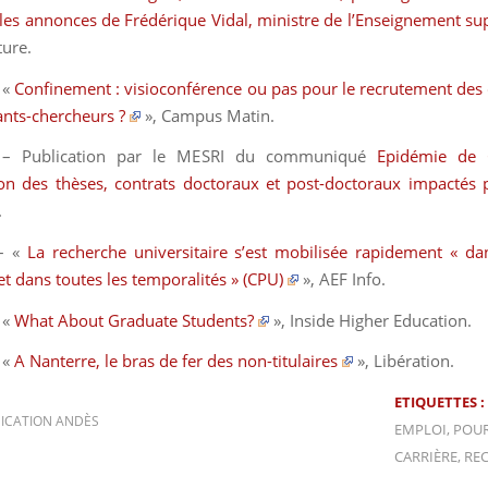
les annonces de Frédérique Vidal, ministre de l’Enseignement su
ture
.
 «
Confinement : visioconférence ou pas pour le recrutement des
ants-chercheurs ?
»,
Campus Matin
.
– Publication par le MESRI du communiqué
Epidémie de 
on des thèses, contrats doctoraux et post-doctoraux impactés p
.
– «
La recherche universitaire s’est mobilisée rapidement « da
t dans toutes les temporalités » (CPU)
»,
AEF Info
.
 «
What About Graduate Students?
»,
Inside Higher Education.
 «
A Nanterre, le bras de fer des non-titulaires
»,
Libération.
ETIQUETTES :
CATION ANDÈS
EMPLOI
,
POUR
CARRIÈRE
,
RE