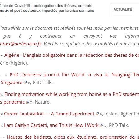
d’actualités sur le doctorat est réalisée tous les mois par les membres
ez pas à y contribuer en envoyant vos inform
ntact@andes.asso.fr
. Voici la compilation des actualités réunies en a
 «
Algérie : L’anglais obligatoire dans la rédaction des thèses de 
érie
(Algérie).
 – «
PhD Defenses around the World: a viva at Nanyang Tec
, Singapore
»,
PhD Talk
.
 «
Finding motivation while working from home as a PhD student
us pandemic
»,
Nature
.
 «
Career Exploration — A Grand Experiment
»,
Inside Higher E
 «
I am Caitlyn Cardetti, and This is How I Work
»,
PhD Talk
.
– «
Hausse des budgets, aides aux étudiants, prolongation de 