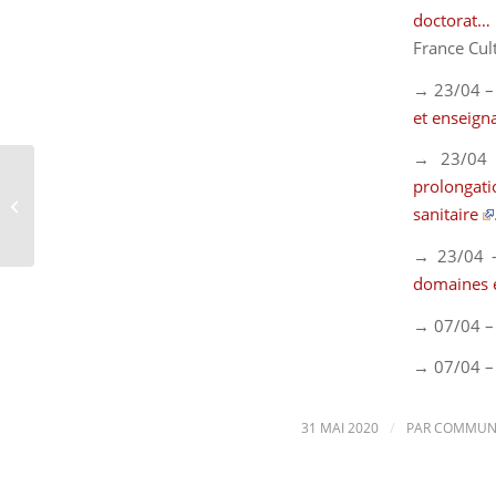
doctorat… 
France Cul
→ 23/04 –
et enseign
→ 23/04 
prolongati
Revue d’actualités –
sanitaire
mars 2020
→ 23/04 
domaines e
→ 07/04 –
→ 07/04 –
/
31 MAI 2020
PAR
COMMUNI