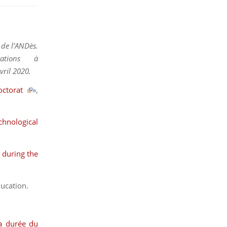
 de l’ANDès.
ations à
vril 2020.
doctorat
»,
hnological
 during the
ducation
.
la durée du