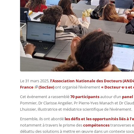
Le 31 mars 2025,
l’
Association Nationale des Docteurs (AND
France
(SocSav)
ont organisé l’événement
« Docteur·e·s et
Cet événement a rassemblé
70 participants
autour d’un
panel 
Pommier, Dr Clarisse Angelier, Pr Pierre-Yves Manach et Dr Claud
Lhuissier, illustratrice et médiatrice scientifique de l’événement.
Ensemble, ils ont abordé
les défis et les opportunités liés à 
notamment à travers le prisme des
compétences
transverses e
débattu des solutions à mettre en œuvre dans un contexte soc