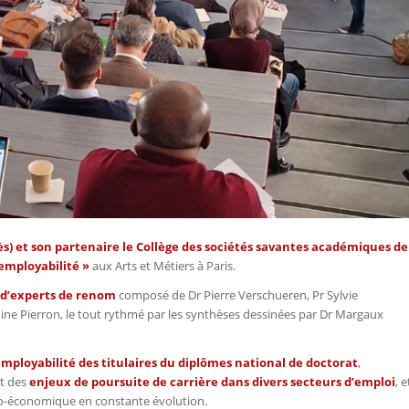
ès
) et son partenaire le
Collège des sociétés savantes académiques de
 employabilité »
aux Arts et Métiers à Paris.
d’experts de renom
composé de Dr Pierre Verschueren, Pr Sylvie
ine Pierron, le tout
rythmé par les synthèses dessinées par Dr Margaux
l’employabilité des titulaires du diplômes national de doctorat
,
t des
enjeux de poursuite de carrière
dans divers secteurs d’emploi
, e
io-économique en constante évolution.