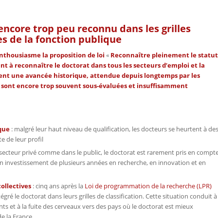
encore trop peu reconnu dans les grilles
res de la fonction publique
nthousiasme la proposition de loi
«
Reconnaître pleinement le statut
t à reconnaître le doctorat dans tous les secteurs d’emploi et la
ment une avancée historique, attendue depuis longtemps par les
se sont encore trop souvent sous-évaluées et insuffisamment
ique
: malgré leur haut niveau de qualification, les docteurs se heurtent à de
e de leur profil
 secteur privé comme dans le public, le doctorat est rarement pris en compt
nte un investissement de plusieurs années en recherche, en innovation et en
ollectives
: cinq ans après la
Loi de programmation de la recherche (LPR)
gré le doctorat dans leurs grilles de classification. Cette situation conduit à
nts et à la fuite des cerveaux vers des pays où le doctorat est mieux
de la France.