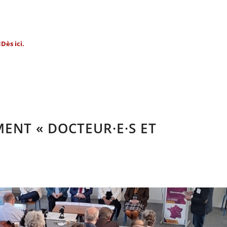
Dès ici
.
ENT « DOCTEUR·E·S ET