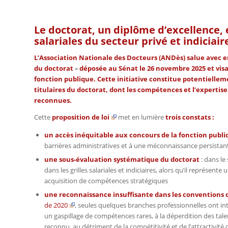
Le doctorat, un diplôme d’excellence, 
salariales du secteur privé et indiciai
L’Association Nationale des Docteurs (ANDès) salue avec e
du doctorat
»
déposée au Sénat le 26 novembre 2025 et visan
fonction publique. Cette initiative constitue potentielle
titulaires du doctorat, dont les compétences et l’experti
reconnues.
Cette
proposition de loi
met en lumière
trois constats :
un accès inéquitable aux concours de la fonction publ
barrières administratives et à une méconnaissance persistant
une sous-évaluation systématique du doctorat
: dans le
dans les grilles salariales et indiciaires, alors qu’il représe
acquisition de compétences stratégiques
une reconnaissance insuffisante dans les conventions c
de 2020
, seules quelques branches professionnelles ont inté
un gaspillage de compétences rares, à la déperdition des tale
reconnu, au détriment de la compétitivité et de l’attractivité 