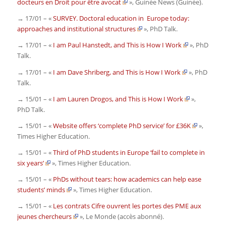
docteurs en Droit pour être avocat
»,
Guinée News
(Guinée).
→ 17/01 – «
SURVEY. Doctoral education in Europe today:
approaches and institutional structures
»,
PhD Talk
.
→ 17/01 – «
I am Paul Hanstedt, and This is How I Work
»,
PhD
Talk
.
→ 17/01 – «
I am Dave Shriberg, and This is How I Work
»,
PhD
Talk
.
→ 15/01 – «
I am Lauren Drogos, and This is How I Work
»,
PhD Talk
.
→ 15/01 – «
Website offers ‘complete PhD service’ for £36K
»,
Times Higher Education
.
→ 15/01 – «
Third of PhD students in Europe ‘fail to complete in
six years’
»,
Times Higher Education
.
→ 15/01 – «
PhDs without tears: how academics can help ease
students’ minds
»,
Times Higher Education
.
→ 15/01 – «
Les contrats Cifre ouvrent les portes des PME aux
jeunes chercheurs
»,
Le Monde
(accès abonné)
.