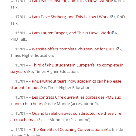
→ 17/01 – «
I am Paul Hanstedt, and This is How I Work
»,
PhD
Talk
.
→ 17/01 – «
I am Dave Shriberg, and This is How I Work
»,
PhD
Talk
.
→ 15/01 – «
I am Lauren Drogos, and This is How I Work
»,
PhD Talk
.
→ 15/01 – «
Website offers ‘complete PhD service’ for £36K
»,
Times Higher Education
.
→ 15/01 – «
Third of PhD students in Europe ‘fail to complete in
six years’
»,
Times Higher Education
.
→ 15/01 – «
PhDs without tears: how academics can help ease
students’ minds
»,
Times Higher Education
.
→ 15/01 – «
Les contrats Cifre ouvrent les portes des PME aux
jeunes chercheurs
»,
Le Monde
(accès abonné)
.
→ 15/01 – «
Quand la relation avec son directeur de thèse vire
au cauchemar
»,
Le Monde
(accès abonné)
.
→ 14/01 – «
The Benefits of Coaching Conversations
»,
Inside
Higher Education
.