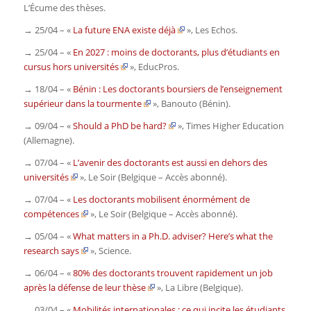
L’Écume des thèses.
→ 25/04 – «
La future ENA existe déjà
»,
Les Echos.
→ 25/04 – «
En 2027 : moins de doctorants, plus d’étudiants en
cursus hors universités
»,
EducPros.
→ 18/04 – «
Bénin : Les doctorants boursiers de l’enseignement
supérieur dans la tourmente
»,
Banouto
(Bénin)
.
→ 09/04 – «
Should a PhD be hard?
»,
Times Higher Education
(Allemagne)
.
→ 07/04 – «
L’avenir des doctorants est aussi en dehors des
universités
»,
Le Soir
(Belgique – Accès abonné)
.
→ 07/04 – «
Les doctorants mobilisent énormément de
compétences
»,
Le Soir
(Belgique – Accès abonné)
.
→ 05/04 – «
What matters in a Ph.D. adviser? Here’s what the
research says
»,
Science
.
→ 06/04 – «
80% des doctorants trouvent rapidement un job
après la défense de leur thèse
»,
La Libre
(Belgique)
.
→ 03/04 – «
Mobilités internationales : ce qui incite les étudiants