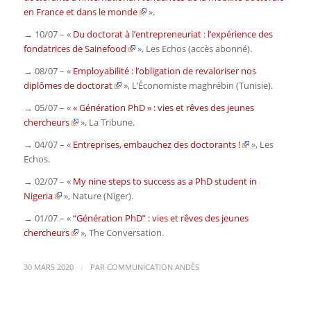
en France et dans le monde
».
→ 10/07 – «
Du doctorat à l’entrepreneuriat : l’expérience des
fondatrices de Sainefood
»,
Les Echos
(accès abonné)
.
→ 08/07 – «
Employabilité : l’obligation de revaloriser nos
diplômes de doctorat
»,
L’Économiste maghrébin
(Tunisie)
.
→ 05/07 – «
« Génération PhD » : vies et rêves des jeunes
chercheurs
»,
La Tribune
.
→ 04/07 – «
Entreprises, embauchez des doctorants !
»,
Les
Echos
.
→ 02/07 – «
My nine steps to success as a PhD student in
Nigeria
»,
Nature
(Niger)
.
→ 01/07 – «
“Génération PhD” : vies et rêves des jeunes
chercheurs
»,
The Conversation
.
/
30 MARS 2020
PAR
COMMUNICATION ANDÈS