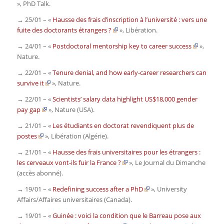
»,
PhD Talk
.
→ 25/01 – «
Hausse des frais d’inscription à l’université : vers une
fuite des doctorants étrangers ?
»,
Libération
.
→ 24/01 – «
Postdoctoral mentorship key to career success
»,
Nature
.
→ 22/01 – «
Tenure denial, and how early-career researchers can
survive it
»,
Nature
.
→ 22/01 – «
Scientists’ salary data highlight US$18,000 gender
pay gap
»,
Nature
(USA)
.
→ 21/01 – «
Les étudiants en doctorat revendiquent plus de
postes
»,
Libération
(Algérie)
.
→ 21/01 – «
Hausse des frais universitaires pour les étrangers :
les cerveaux vont-ils fuir la France ?
»,
Le Journal du Dimanche
(accès abonné)
.
→ 19/01 – «
Redefining success after a PhD
»,
University
Affairs/Affaires universitaires (Canada).
→ 19/01 – «
Guinée : voici la condition que le Barreau pose aux