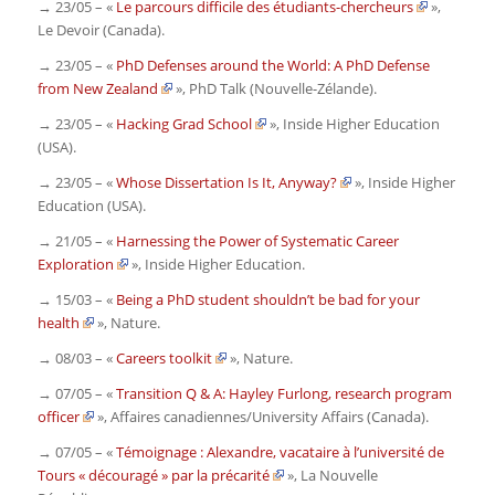
→ 23/05 – «
Le parcours difficile des étudiants-chercheurs
»,
Le Devoir
(Canada)
.
→ 23/05 – «
PhD Defenses around the World: A PhD Defense
from New Zealand
»,
PhD Talk (Nouvelle-Zélande)
.
→ 23/05 – «
Hacking Grad School
»,
Inside Higher Education
(USA)
.
→ 23/05 – «
Whose Dissertation Is It, Anyway?
»,
Inside Higher
Education
(USA)
.
→ 21/05 – «
Harnessing the Power of Systematic Career
Exploration
»,
Inside Higher Education
.
→ 15/03 – «
Being a PhD student shouldn’t be bad for your
health
»,
Nature.
→ 08/03 – «
Careers toolkit
»,
Nature.
→ 07/05 – «
Transition Q & A: Hayley Furlong, research program
officer
»,
Affaires canadiennes/University Affairs
(Canada)
.
→ 07/05 – «
Témoignage : Alexandre, vacataire à l’université de
Tours « découragé » par la précarité
»,
La Nouvelle