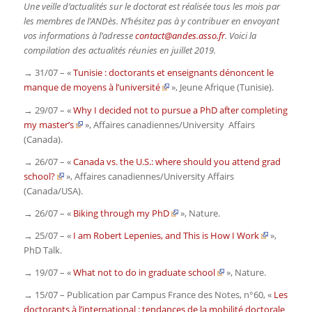
Une veille d’actualités sur le doctorat est réalisée tous les mois par
les membres de l’ANDès. N’hésitez pas à y contribuer en envoyant
vos informations à l’adresse
contact@andes.asso.fr
. Voici la
compilation des actualités réunies en juillet 2019.
→ 31/07 – «
Tunisie : doctorants et enseignants dénoncent le
manque de moyens à l’université
»,
Jeune Afrique
(Tunisie)
.
→ 29/07 – «
Why I decided not to pursue a PhD after completing
my master’s
»,
Affaires canadiennes/University Affairs
(Canada)
.
→ 26/07 – «
Canada vs. the U.S.: where should you attend grad
school?
»,
Affaires canadiennes/University Affairs
(Canada/USA)
.
→ 26/07 – «
Biking through my PhD
»,
Nature
.
→ 25/07 – «
I am Robert Lepenies, and This is How I Work
»,
PhD Talk
.
→ 19/07 – «
What not to do in graduate school
»,
Nature
.
→ 15/07 – Publication par Campus France des
Notes
, n°60, «
Les
doctorants à l’international : tendances de la mobilité doctorale