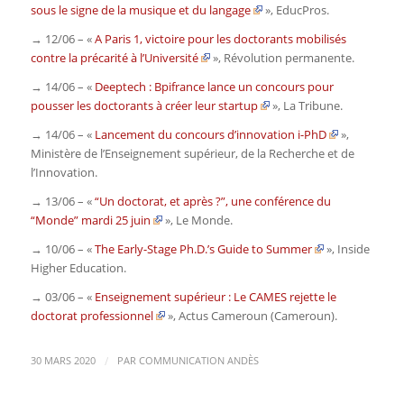
sous le signe de la musique et du langage
»,
EducPros
.
→ 12/06 – «
A Paris 1, victoire pour les doctorants mobilisés
contre la précarité à l’Université
»,
Révolution permanente
.
→ 14/06 – «
Deeptech : Bpifrance lance un concours pour
pousser les doctorants à créer leur startup
»,
La Tribune
.
→ 14/06 – «
Lancement du concours d’innovation i-PhD
»,
Ministère de lʼEnseignement supérieur, de la Recherche et de
lʼInnovation
.
→ 13/06 – «
“Un doctorat, et après ?”, une conférence du
“Monde” mardi 25 juin
»,
Le Monde
.
→ 10/06 – «
The Early-Stage Ph.D.’s Guide to Summer
»,
Inside
Higher Education
.
→ 03/06 – «
Enseignement supérieur : Le CAMES rejette le
doctorat professionnel
»,
Actus Cameroun
(Cameroun)
.
/
30 MARS 2020
PAR
COMMUNICATION ANDÈS