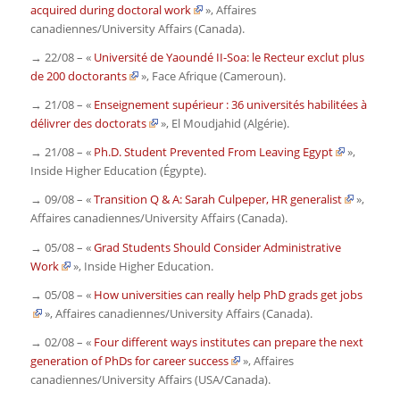
acquired during doctoral work
»,
Affaires
canadiennes/University Affairs (Canada)
.
→ 22/08 – «
Université de Yaoundé II-Soa: le Recteur exclut plus
de 200 doctorants
»,
Face Afrique (Cameroun)
.
→ 21/08 – «
Enseignement supérieur : 36 universités habilitées à
délivrer des doctorats
»,
El Moudjahid
(Algérie)
.
→ 21/08 – «
Ph.D. Student Prevented From Leaving Egypt
»,
Inside Higher Education
(Égypte)
.
→ 09/08 – «
Transition Q & A: Sarah Culpeper, HR generalist
»,
Affaires canadiennes/University Affairs (Canada)
.
→ 05/08 – «
Grad Students Should Consider Administrative
Work
»,
Inside Higher Education
.
→ 05/08 – «
How universities can really help PhD grads get jobs
»,
Affaires canadiennes/University Affairs (Canada)
.
→ 02/08 – «
Four different ways institutes can prepare the next
generation of PhDs for career success
»,
Affaires
canadiennes/University Affairs
(USA/Canada)
.