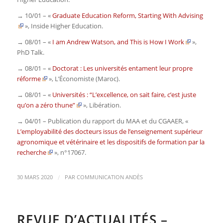
→ 10/01 – «
Graduate Education Reform, Starting With Advising
»,
Inside Higher Education
.
→ 08/01 – «
I am Andrew Watson, and This is How I Work
»,
PhD Talk
.
→ 08/01 – «
Doctorat : Les universités entament leur propre
réforme
»,
L’Économiste
(Maroc).
→ 08/01 – «
Universités : “L’excellence, on sait faire, c’est juste
qu’on a zéro thune”
»,
Libération
.
→ 04/01 – Publication du rapport du MAA et du CGAAER, «
L’employabilité des docteurs issus de l’enseignement supérieur
agronomique et vétérinaire et les dispositifs de formation par la
recherche
», n°17067
.
/
30 MARS 2020
PAR
COMMUNICATION ANDÈS
REVUE D’ACTUALITÉS –