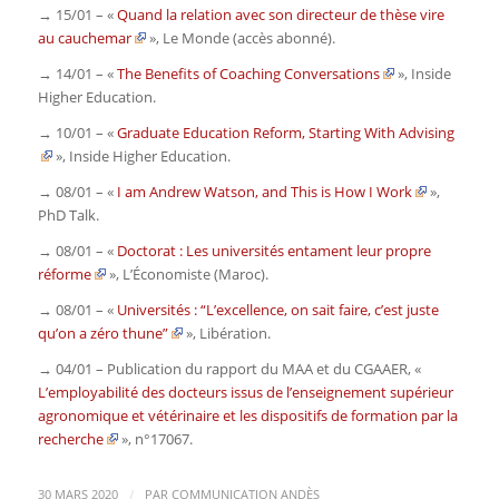
→ 15/01 – «
Quand la relation avec son directeur de thèse vire
au cauchemar
»,
Le Monde
(accès abonné)
.
→ 14/01 – «
The Benefits of Coaching Conversations
»,
Inside
Higher Education
.
→ 10/01 – «
Graduate Education Reform, Starting With Advising
»,
Inside Higher Education
.
→ 08/01 – «
I am Andrew Watson, and This is How I Work
»,
PhD Talk
.
→ 08/01 – «
Doctorat : Les universités entament leur propre
réforme
»,
L’Économiste
(Maroc).
→ 08/01 – «
Universités : “L’excellence, on sait faire, c’est juste
qu’on a zéro thune”
»,
Libération
.
→ 04/01 – Publication du rapport du MAA et du CGAAER, «
L’employabilité des docteurs issus de l’enseignement supérieur
agronomique et vétérinaire et les dispositifs de formation par la
recherche
», n°17067
.
/
30 MARS 2020
PAR
COMMUNICATION ANDÈS