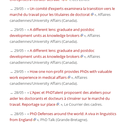
→ 29/05 – «
Un comité d’experts examinera la transition vers le
marché du travail pour les titulaires de doctorat
»,
Affaires
canadiennes/University Affairs
(Canada)
.
→ 29/05 – «
A different lens: graduate and postdoc
development units as knowledge brokers
»,
Affaires
canadiennes/University Affairs
(Canada)
.
→ 29/05 – «
A different lens: graduate and postdoc
development units as knowledge brokers
»,
Affaires
canadiennes/University Affairs
(Canada)
.
→ 29/05 – «
How one non-profit provides PhDs with valuable
work experience in medical affairs
»,
Affaires
canadiennes/University Affairs
(Canada)
.
→ 28/05 – «
L’Apec et PhDTalent proposent des ateliers pour
aider les doctorants et docteurs à s’insérer sur le marché du
travail. Reportage sur place
. »,
Le Courrier des cadres
.
→ 28/05 – «
PhD Defenses around the world: A viva in linguistics
from England
»,
PhD Talk (Grande-Bretagne)
.