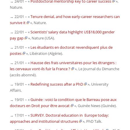
→ 24/01 – «
Postdoctoral mentorship key to career success
»,
Nature
.
→ 22/01 – «
Tenure denial, and how early-career researchers can
survive it
»,
Nature
.
→ 22/01 – «
Scientists’ salary data highlight US$18,000 gender
pay gap
»,
Nature
(USA)
.
→ 21/01 – «
Les étudiants en doctorat revendiquent plus de
postes
»,
Libération
(Algérie)
.
→ 21/01 – «
Hausse des frais universitaires pour les étrangers :
les cerveaux vont-ils fuir la France ?
»,
Le Journal du Dimanche
(accès abonné)
.
→ 19/01 – «
Redefining success after a PhD
»,
University
Affairs.
→ 19/01 – «
Guinée : voici la condition que le Barreau pose aux
docteurs en Droit pour être avocat
»,
Guinée News
(Guinée).
→ 17/01 – «
SURVEY. Doctoral education in Europe today:
approaches and institutional structures
»,
PhD Talk
.