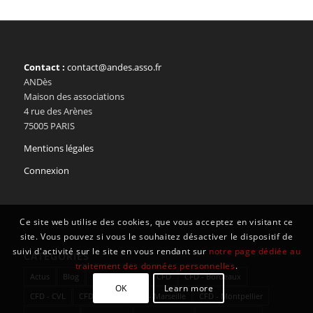
Contact :
contact@andes.asso.fr
ANDès
Maison des associations
4 rue des Arènes
75005 PARIS
Mentions légales
Connexion
Ce site web utilise des cookies, que vous acceptez en visitant ce
site. Vous pouvez si vous le souhaitez désactiver le dispositif de
suivi d'activité sur le site en vous rendant sur
notre page dédiée au
CATÉGORIES
traitement des données personnelles
.
Actus
Blog
Blog Article 79
CFD
CFD - Bordeaux
OK
Learn more
CFD - CVL
CFD - Lyon
CFD - Marseille
CFD - Montpellier