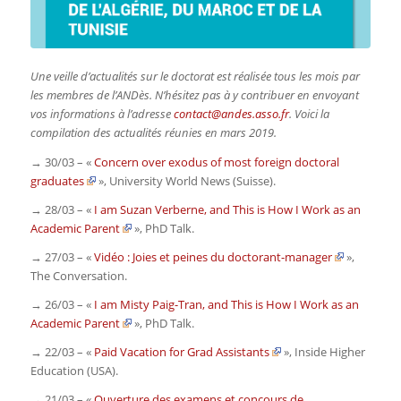
Une veille d’actualités sur le doctorat est réalisée tous les mois par
les membres de l’ANDès. N’hésitez pas à y contribuer en envoyant
vos informations à l’adresse
contact@andes.asso.fr
. Voici la
compilation des actualités réunies en mars 2019.
→ 30/03 – «
Concern over exodus of most foreign doctoral
graduates
»,
University World News
(Suisse)
.
→ 28/03 – «
I am Suzan Verberne, and This is How I Work as an
Academic Parent
»,
PhD Talk
.
→ 27/03 – «
Vidéo : Joies et peines du doctorant-manager
»,
The Conversation
.
→ 26/03 – «
I am Misty Paig-Tran, and This is How I Work as an
Academic Parent
»,
PhD Talk
.
→ 22/03 – «
Paid Vacation for Grad Assistants
»,
Inside Higher
Education
(USA)
.
→ 21/03 – «
Ouverture des examens et concours de