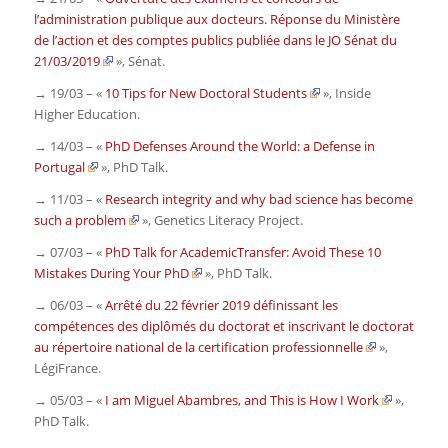
l’administration publique aux docteurs. Réponse du Ministère
de l’action et des comptes publics publiée dans le JO Sénat du
21/03/2019
»,
Sénat
.
→ 19/03 – «
10 Tips for New Doctoral Students
»,
Inside
Higher Education
.
→ 14/03 – «
PhD Defenses Around the World: a Defense in
Portugal
»,
PhD Talk
.
→ 11/03 – «
Research integrity and why bad science has become
such a problem
»,
Genetics Literacy Project.
→ 07/03 – «
PhD Talk for AcademicTransfer: Avoid These 10
Mistakes During Your PhD
»,
PhD Talk
.
→ 06/03 – «
Arrêté du 22 février 2019 définissant les
compétences des diplômés du doctorat et inscrivant le doctorat
au répertoire national de la certification professionnelle
»,
LégiFrance.
→ 05/03 – «
I am Miguel Abambres, and This is How I Work
»,
PhD Talk
.