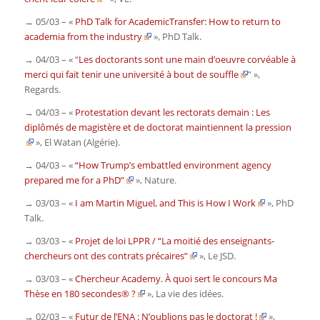
→ 05/03 – «
PhD Talk for AcademicTransfer: How to return to
academia from the industry
»,
PhD Talk
.
→ 04/03 – « “
Les doctorants sont une main d’oeuvre corvéable à
merci qui fait tenir une université à bout de souffle
” »,
Regards.
→ 04/03 – «
Protestation devant les rectorats demain : Les
diplômés de magistère et de doctorat maintiennent la pression
»,
El Watan
(Algérie)
.
→ 04/03 – «
“How Trump’s embattled environment agency
prepared me for a PhD”
»,
Nature.
→ 03/03 – «
I am Martin Miguel, and This is How I Work
»,
PhD
Talk
.
→ 03/03 – «
Projet de loi LPPR / “La moitié des enseignants-
chercheurs ont des contrats précaires”
»,
Le JSD
.
→ 03/03 – «
Chercheur Academy. À quoi sert le concours Ma
Thèse en 180 secondes® ?
»,
La vie des idées
.
→ 02/03 – «
Futur de l’ENA : N’oublions pas le doctorat !
»,