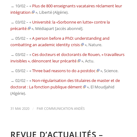
→ 10/02 – «
Plus de 800 enseignants vacataires réclament leur
intégration
»,
Liberté
(Algérie).
→ 03/02 – «
Université: la «Sorbonne en lutte» contre la
précarité
»,
Médiapart
[accès abonné].
→ 05/02 – «
A person before a PhD: understanding and
combatting an academic identity crisis
»,
Nature
.
→ 03/02 – «
Ces docteurs et doctorants de Rouen, « travailleurs
invisibles », dénoncent leur précarité
»,
Actu
.
→ 03/02 – «
Three bad reasons to do a postdoc
»,
Science
.
→ 02/02 – «
Non-régularisation des titulaires de master et de
doctorat : La fonction publique dément
»,
El Moudjahid
(Algérie).
/
31 MAI 2020
PAR
COMMUNICATION ANDÈS
REVUE D’ACTUALITÉS –