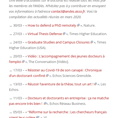
Une veille d’actualités sur le doctorat est réalisée tous les mois par
les membres de l’ANDès. N’hésitez pas à y contribuer en envoyant
vos informations à l’adresse
contact@andes.asso.fr
. Voici la
compilation des actualités réunies en mars 2020.
→ 30/03 – «
How to defend a PhD remotely
»,
Nature
.
→ 27/03 – «
Virtual Thesis Defense
»,
Times Higher Education.
→ 24/03 – «
Graduate Studies and Campus Closures
»,
Times
Higher Education
(USA)
.
→ 20/03 – «
Vidéo : L’accompagnement des jeunes docteurs à
l’emploi
»,
The Conversation
[Vidéo].
→ 17/03 – «
Résister au Covid-19 de son canapé : Chronique
d’un doctorant confiné
»,
Echos Sciences Grenoble.
→ 13/03 – «
Réussir l’aventure de la thèse, tout un art !
»,
Les
Echos.
→ 11/03 – «
Docteurs et doctorants en entreprise : ça ne matche
pas encore très bien !
»,
Echos Réseau Business.
→ 05/03 – « “
Réforme sur la recherche : Les chercheurs français
crient leur colère
” »,
VL.