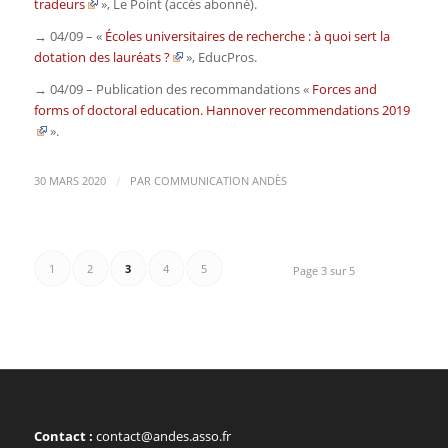
tradeurs
»,
Le Point
(accès abonné)
.
→ 04/09 – «
Écoles universitaires de recherche : à quoi sert la
dotation des lauréats ?
»,
EducPros
.
→ 04/09 – Publication des recommandations «
Forces and
forms of doctoral education. Hannover recommendations 2019
»
.
/
30 MARS 2020
PAR
COMMUNICATION ANDÈS
1
2
3
4
5
Page 3 sur 5
Contact :
contact@andes.asso.fr