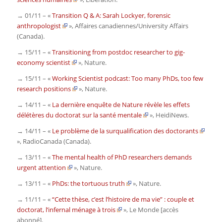
→ 01/11 – «
Transition Q & A: Sarah Lockyer, forensic
anthropologist
»,
Affaires canadiennes/University Affairs
(Canada).
→ 15/11 – «
Transitioning from postdoc researcher to gig-
economy scientist
»,
Nature
.
→ 15/11 – «
Working Scientist podcast: Too many PhDs, too few
research positions
»,
Nature
.
→ 14/11 – «
La dernière enquête de Nature révèle les effets
délétères du doctorat sur la santé mentale
»,
HeidiNews
.
→ 14/11 – «
Le problème de la surqualification des doctorants
»,
RadioCanada
(Canada).
→ 13/11 – «
The mental health of PhD researchers demands
urgent attention
»,
Nature
.
→ 13/11 – «
PhDs: the tortuous truth
»,
Nature
.
→ 11/11 – «
“Cette thèse, c’est l’histoire de ma vie” : couple et
doctorat, l’infernal ménage à trois
»,
Le Monde
[accès
abonné].