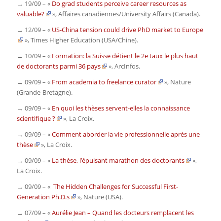
→ 19/09 – «
Do grad students perceive career resources as
valuable?
»,
Affaires canadiennes/University Affairs (Canada)
.
→ 12/09 – «
US-China tension could drive PhD market to Europe
»,
Times Higher Education (USA/Chine).
→ 10/09 – «
Formation: la Suisse détient le 2e taux le plus haut
de doctorants parmi 36 pays
»,
ArcInfos.
→ 09/09 – «
From academia to freelance curator
»,
Nature
(Grande-Bretagne)
.
→ 09/09 – «
En quoi les thèses servent-elles la connaissance
scientifique ?
»,
La Croix
.
→ 09/09 – «
Comment aborder la vie professionnelle après une
thèse
»,
La Croix
.
→ 09/09 – «
La thèse, l’épuisant marathon des doctorants
»,
La Croix
.
→ 09/09 – «
The Hidden Challenges for Successful First-
Generation Ph.D.s
»,
Nature (USA)
.
→ 07/09 – «
Aurélie Jean – Quand les docteurs remplacent les