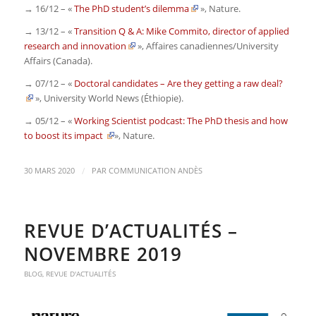
→ 16/12 – «
The PhD student’s dilemma
»,
Nature
.
→ 13/12 – «
Transition Q & A: Mike Commito, director of applied
research and innovation
»,
Affaires canadiennes/University
Affairs
(Canada).
→ 07/12 – «
Doctoral candidates – Are they getting a raw deal?
»,
University World News (Éthiopie)
.
→ 05/12 – «
Working Scientist podcast: The PhD thesis and how
to boost its impact
»,
Nature
.
/
30 MARS 2020
PAR
COMMUNICATION ANDÈS
REVUE D’ACTUALITÉS –
NOVEMBRE 2019
BLOG
,
REVUE D'ACTUALITÉS