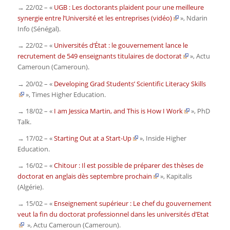
→ 22/02 – «
UGB : Les doctorants plaident pour une meilleure
synergie entre l’Université et les entreprises (vidéo)
»,
Ndarin
Info
(Sénégal).
→ 22/02 – «
Universités d’État : le gouvernement lance le
recrutement de 549 enseignants titulaires de doctorat
»,
Actu
Cameroun
(Cameroun).
→ 20/02 – «
Developing Grad Students’ Scientific Literacy Skills
»,
Times Higher Education
.
→ 18/02 – «
I am Jessica Martin, and This is How I Work
»,
PhD
Talk
.
→ 17/02 – «
Starting Out at a Start-Up
»,
Inside Higher
Education
.
→ 16/02 – «
Chitour : Il est possible de préparer des thèses de
doctorat en anglais dès septembre prochain
»,
Kapitalis
(Algérie).
→ 15/02 – «
Enseignement supérieur : Le chef du gouvernement
veut la fin du doctorat professionnel dans les universités d’Etat
»,
Actu Cameroun
(Cameroun).