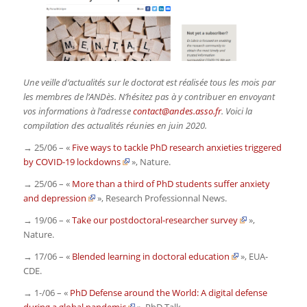
Une veille d’actualités sur le doctorat est réalisée tous les mois par
les membres de l’ANDès. N’hésitez pas à y contribuer en envoyant
vos informations à l’adresse
contact@andes.asso.fr
. Voici la
compilation des actualités réunies en juin 2020.
→ 25/06 – «
Five ways to tackle PhD research anxieties triggered
by COVID-19 lockdowns
»,
Nature
.
→ 25/06 – «
More than a third of PhD students suffer anxiety
and depression
»,
Research Professionnal News
.
→ 19/06 – «
Take our postdoctoral-researcher survey
»,
Nature
.
→ 17/06 – «
Blended learning in doctoral education
»,
EUA-
CDE
.
→ 1-/06 – «
PhD Defense around the World: A digital defense
during a global pandemic
»,
PhD Talk.