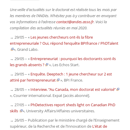
Une veille d’actualités sur le doctorat est réalisée tous les mois par
les membres de l’ANDès. N’hésitez pas à y contribuer en envoyant
vos informations à l’adresse
contact@andes.asso.fr
. Voici la
compilation des actualités réunies en mai 2020.
→ 29/05 – «
Les jeunes chercheurs ont-ils la fibre
entrepreneuriale ? Oui, répond l’enquête BPIfrance / PhDTalent
»,
Grand Labo
.
→ 29/05 – «
Entrepreneuriat : pourquoi les doctorants sont-ils
les grands absents ?
»,
Les Echos Start
.
→ 29/05 – «
Enquête. Deeptech : 1 jeune chercheur sur 2 est
attiré par l’entrepreneuriat
»,
BPI France
.
→ 28/05 – «
Interview. ‘‘Au Canada, mon doctorat est valorisé’’
»,
Courrier international. Expat
[accès abonné].
→ 27/05 – «
PhDetectives report sheds light on Canadian PhD
skills
»,
University Affairs/Affaires universitaires.
→ 26/05 – Publication par le ministère chargé de l’Enseignement
supérieur, de la Recherche et de l’Innovation de
L’état de