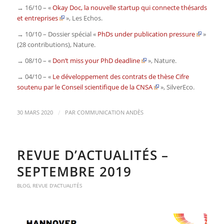
→ 16/10 – «
Okay Doc, la nouvelle startup qui connecte thésards
et entreprises
»,
Les Echos.
→ 10/10 – Dossier spécial «
PhDs under publication pressure
»
(28 contributions),
Nature
.
→ 08/10 – «
Don’t miss your PhD deadline
»,
Nature
.
→ 04/10 – «
Le développement des contrats de thèse Cifre
soutenu par le Conseil scientifique de la CNSA
»,
SilverEco.
/
30 MARS 2020
PAR
COMMUNICATION ANDÈS
REVUE D’ACTUALITÉS –
SEPTEMBRE 2019
BLOG
,
REVUE D'ACTUALITÉS