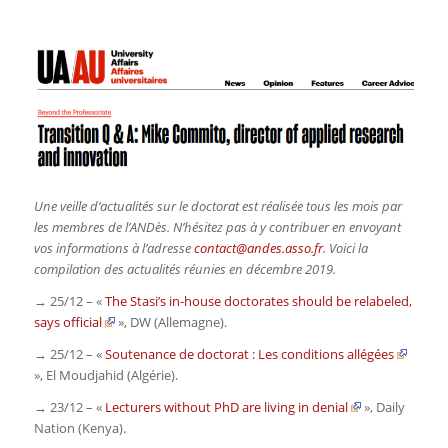
Une veille d’actualités sur le doctorat est réalisée tous les mois par
les membres de l’ANDès. N’hésitez pas à y contribuer en envoyant
vos informations à l’adresse
contact@andes.asso.fr
. Voici la
compilation des actualités réunies en décembre 2019.
→ 25/12 – «
The Stasi’s in-house doctorates should be relabeled,
says official
»,
DW
(Allemagne)
.
→ 25/12 – «
Soutenance de doctorat : Les conditions allégées
»,
El Moudjahid
(Algérie).
→ 23/12 – «
Lecturers without PhD are living in denial
»,
Daily
Nation
(Kenya).