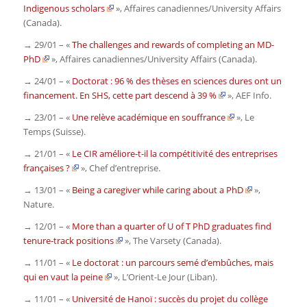
Indigenous scholars
»,
Affaires canadiennes/University Affairs
(Canada)
.
→ 29/01 – «
The challenges and rewards of completing an MD-
PhD
»,
Affaires canadiennes/University Affairs (Canada)
.
→ 24/01 – «
Doctorat : 96 % des thèses en sciences dures ont un
financement. En SHS, cette part descend à 39 %
»,
AEF Info
.
→ 23/01 – «
Une relève académique en souffrance
»,
Le
Temps (Suisse)
.
→ 21/01 – «
Le CIR améliore-t-il la compétitivité des entreprises
françaises ?
»,
Chef d’entreprise
.
→ 13/01 – «
Being a caregiver while caring about a PhD
»,
Nature
.
→ 12/01 – «
More than a quarter of U of T PhD graduates find
tenure-track positions
»,
The Varsety (Canada)
.
→ 11/01 – «
Le doctorat : un parcours semé d’embûches, mais
qui en vaut la peine
»,
L’Orient-Le Jour (Liban)
.
→ 11/01 – «
Université de Hanoï : succès du projet du collège