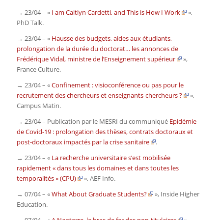
→ 23/04 – «
I am Caitlyn Cardetti, and This is How I Work
»,
PhD Talk
.
→ 23/04 – «
Hausse des budgets, aides aux étudiants,
prolongation de la durée du doctorat… les annonces de
Frédérique Vidal, ministre de l’Enseignement supérieur
»,
France Culture
.
→ 23/04 – «
Confinement : visioconférence ou pas pour le
recrutement des chercheurs et enseignants-chercheurs ?
»,
Campus Matin
.
→ 23/04 – Publication par le MESRI du communiqué
Epidémie
de Covid-19 : prolongation des thèses, contrats doctoraux et
post-doctoraux impactés par la crise sanitaire
.
→ 23/04 – «
La recherche universitaire s’est mobilisée
rapidement « dans tous les domaines et dans toutes les
temporalités » (CPU)
»,
AEF Info
.
→ 07/04 – «
What About Graduate Students?
»,
Inside Higher
Education.
→ 07/04 – «
A Nanterre, le bras de fer des non-titulaires
»,