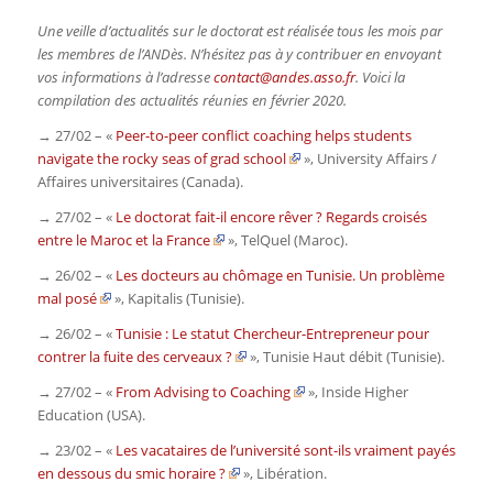
Une veille d’actualités sur le doctorat est réalisée tous les mois par
les membres de l’ANDès. N’hésitez pas à y contribuer en envoyant
vos informations à l’adresse
contact@andes.asso.fr
. Voici la
compilation des actualités réunies en février 2020.
→ 27/02 – «
Peer-to-peer conflict coaching helps students
navigate the rocky seas of grad school
»,
University Affairs /
Affaires universitaires
(Canada).
→ 27/02 – «
Le doctorat fait-il encore rêver ? Regards croisés
entre le Maroc et la France
»,
TelQuel
(Maroc).
→ 26/02 – «
Les docteurs au chômage en Tunisie. Un problème
mal posé
»,
Kapitalis
(Tunisie).
→ 26/02 – «
Tunisie : Le statut Chercheur-Entrepreneur pour
contrer la fuite des cerveaux ?
»,
Tunisie Haut débit
(Tunisie).
→ 27/02 – «
From Advising to Coaching
»,
Inside Higher
Education
(USA).
→ 23/02 – «
Les vacataires de l’université sont-ils vraiment payés
en dessous du smic horaire ?
»,
Libération.