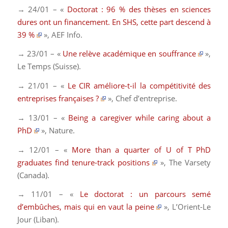
→ 24/01 – «
Doctorat : 96 % des thèses en sciences
dures ont un financement. En SHS, cette part descend à
39 %
»,
AEF Info
.
→ 23/01 – «
Une relève académique en souffrance
»,
Le Temps (Suisse)
.
→ 21/01 – «
Le CIR améliore-t-il la compétitivité des
entreprises françaises ?
»,
Chef d’entreprise
.
→ 13/01 – «
Being a caregiver while caring about a
PhD
»,
Nature
.
→ 12/01 – «
More than a quarter of U of T PhD
graduates find tenure-track positions
»,
The Varsety
(Canada)
.
→ 11/01 – «
Le doctorat : un parcours semé
d’embûches, mais qui en vaut la peine
»,
L’Orient-Le
Jour (Liban)
.