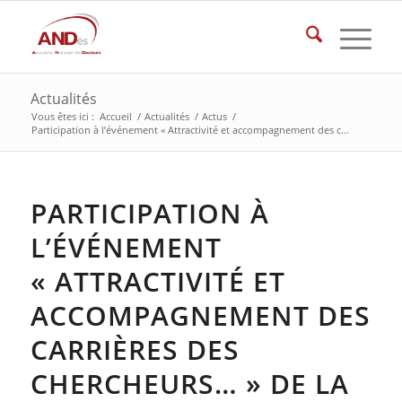
Actualités
Vous êtes ici :
Accueil
/
Actualités
/
Actus
/
Participation à l’événement « Attractivité et accompagnement des c...
PARTICIPATION À
L’ÉVÉNEMENT
« ATTRACTIVITÉ ET
ACCOMPAGNEMENT DES
CARRIÈRES DES
CHERCHEURS… » DE LA