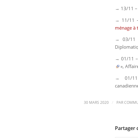
→ 13/11 –
→ 11/11 
ménage à t
→ 03/11
Diplomati
→ 01/11 
»,
Affai
→ 01/
canadienne
/
30 MARS 2020
PAR
COMMU
Partager 