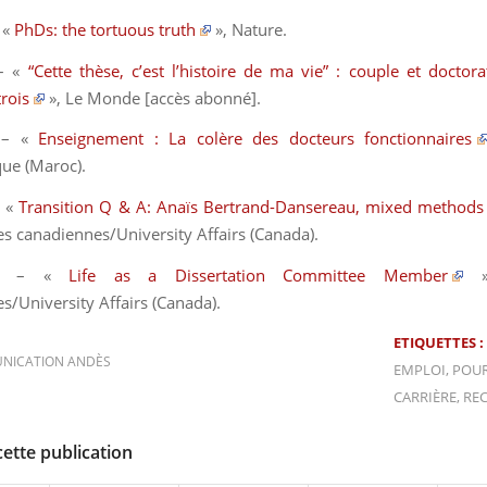
 «
PhDs: the tortuous truth
»,
Nature
.
– «
“Cette thèse, c’est l’histoire de ma vie” : couple et doctorat
rois
»,
Le Monde
[accès abonné].
 – «
Enseignement : La colère des docteurs fonctionnaires
que
(Maroc).
– «
Transition Q & A: Anaïs Bertrand-Dansereau, mixed methods
res canadiennes/University Affairs
(Canada)
.
11 – «
Life as a Dissertation Committee Member
s/University Affairs
(Canada)
.
ETIQUETTES :
NICATION ANDÈS
EMPLOI
,
POUR
CARRIÈRE
,
RE
cette publication