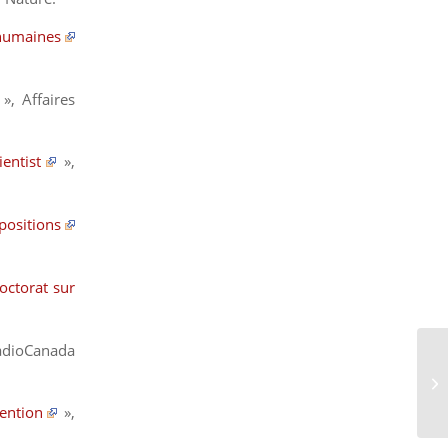
 humaines
»,
Affaires
entist
»,
positions
octorat sur
dioCanada
ention
»,