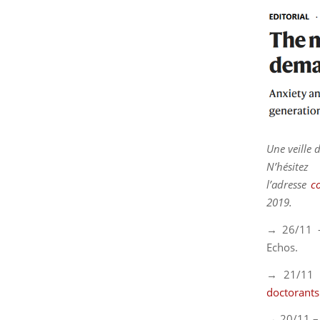
Une veille 
N’hésit
l’adresse
c
2019.
→ 26/11 
Echos
.
→ 21/11
doctorants
→ 20/11 –