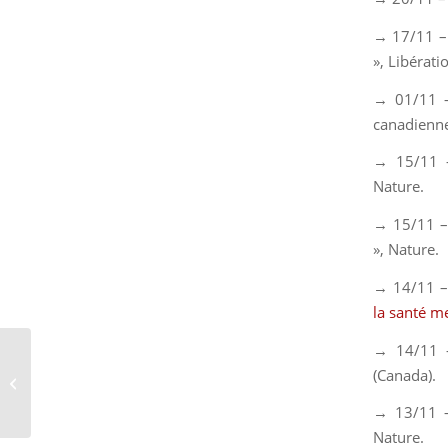
→ 17/11 –
»,
Libérati
→ 01/11 
canadienne
→ 15/11
Nature
.
→ 15/11 –
»,
Nature
.
→ 14/11 –
la santé m
→ 14/11
Revue d’actualités –
(Canada).
octobre 2019
→ 13/11 
Nature
.