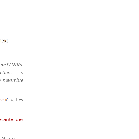
 de l’ANDès.
ations à
 en novembre
ce
»,
Les
carité des
,
Nature
.