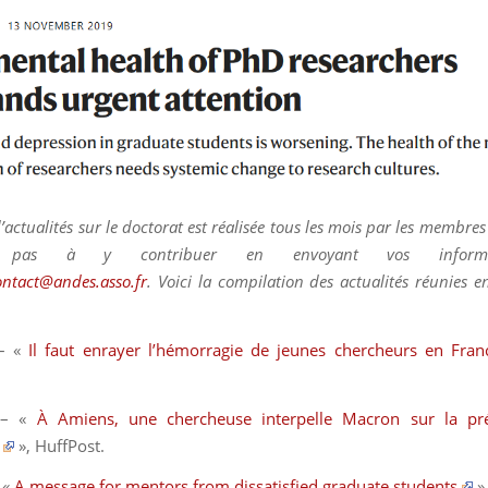
d’actualités sur le doctorat est réalisée tous les mois par les membres
ez pas à y contribuer en envoyant vos inform
ontact@andes.asso.fr
. Voici la compilation des actualités réunies
– «
Il faut enrayer l’hémorragie de jeunes chercheurs en Fran
 – «
À Amiens, une chercheuse interpelle Macron sur la pré
»,
HuffPost
.
 «
A message for mentors from dissatisfied graduate students
»