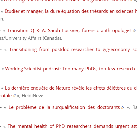
 «
Étudier et manger, la dure équation des thésards en sciences
on
.
– «
Transition Q & A: Sarah Lockyer, forensic anthropologist
s/University Affairs
(Canada).
 – «
Transitioning from postdoc researcher to gig-economy sci
 «
Working Scientist podcast: Too many PhDs, too few research 
 «
La dernière enquête de Nature révèle les effets délétères du d
entale
»,
HeidiNews
.
 – «
Le problème de la surqualification des doctorants
»,
Ra
– «
The mental health of PhD researchers demands urgent att