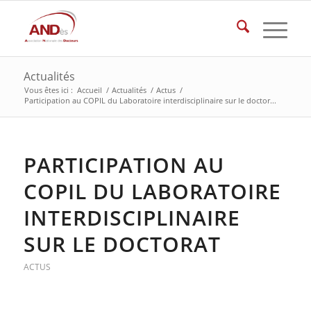
Actualités
Vous êtes ici :
Accueil
/
Actualités
/
Actus
/
Participation au COPIL du Laboratoire interdisciplinaire sur le doctor...
PARTICIPATION AU
COPIL DU LABORATOIRE
INTERDISCIPLINAIRE
SUR LE DOCTORAT
ACTUS