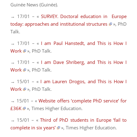
Guinée News
(Guinée).
→ 17/01 – «
SURVEY. Doctoral education in Europe
today: approaches and institutional structures
»,
PhD
Talk
.
→ 17/01 – «
I am Paul Hanstedt, and This is How I
Work
»,
PhD Talk
.
→ 17/01 – «
I am Dave Shriberg, and This is How I
Work
»,
PhD Talk
.
→ 15/01 – «
I am Lauren Drogos, and This is How I
Work
»,
PhD Talk
.
→ 15/01 – «
Website offers ‘complete PhD service’ for
£36K
»,
Times Higher Education
.
→ 15/01 – «
Third of PhD students in Europe ‘fail to
complete in six years’
»,
Times Higher Education
.