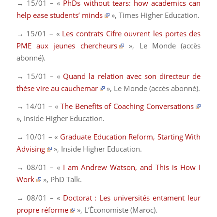
→ 15/01 – «
PhDs without tears: how academics can
help ease students’ minds
»,
Times Higher Education
.
→ 15/01 – «
Les contrats Cifre ouvrent les portes des
PME aux jeunes chercheurs
»,
Le Monde
(accès
abonné)
.
→ 15/01 – «
Quand la relation avec son directeur de
thèse vire au cauchemar
»,
Le Monde
(accès abonné)
.
→ 14/01 – «
The Benefits of Coaching Conversations
»,
Inside Higher Education
.
→ 10/01 – «
Graduate Education Reform, Starting With
Advising
»,
Inside Higher Education
.
→ 08/01 – «
I am Andrew Watson, and This is How I
Work
»,
PhD Talk
.
→ 08/01 – «
Doctorat : Les universités entament leur
propre réforme
»,
L’Économiste
(Maroc).