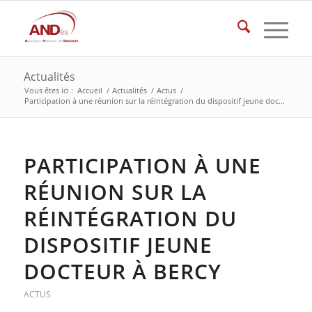
Actualités
Vous êtes ici :
Accueil
/
Actualités
/
Actus
/
Participation à une réunion sur la réintégration du dispositif jeune doc...
PARTICIPATION À UNE
RÉUNION SUR LA
RÉINTÉGRATION DU
DISPOSITIF JEUNE
DOCTEUR À BERCY
ACTUS