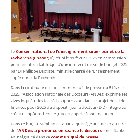
Le
Conseil national de l’enseignement supérieur et de la
recherche (Cneser)
, réuni le 11 février 2025 en commission
permanente, a fait l’objet d’une intervention sur le budget 2025
par Dr Philippe Baptiste, ministre chargé de l’Enseignement
supérieur et la Recherche.
Dans la continuité de son communiqué de presse du 5 février
2025, l’Association Nationale des Docteurs (ANDès) exprime ses
vives inquiétudes face à la suppression dans le projet de loi de
finances pour 2025 du dispositif jeune docteur (DJD) intégré au
crédit d’impôt recherche (CIR) et appelle à son maintien.
Dans ce but, Dr Stéphanie Danaux, qui siège au Cneser au titre
de
l’ANDès, a prononcé en séance le
discours
consultable
en intégralité dans ce
communiqué de presse
.