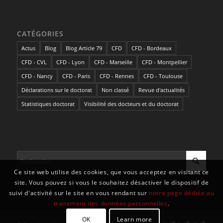
CATÉGORIES
Actus
Blog
Blog Article 79
CFD
CFD - Bordeaux
CFD - CVL
CFD - Lyon
CFD - Marseille
CFD - Montpellier
CFD - Nancy
CFD - Paris
CFD - Rennes
CFD - Toulouse
Déclarations sur le doctorat
Non classé
Revue d'actualités
Statistiques doctorat
Visibilité des docteurs et du doctorat
Ce site web utilise des cookies, que vous acceptez en visitant ce
site. Vous pouvez si vous le souhaitez désactiver le dispositif de
suivi d'activité sur le site en vous rendant sur
notre page dédiée au
traitement des données personnelles
.
OK
Learn more