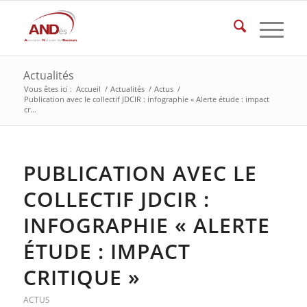
Actualités
Vous êtes ici :
Accueil
/
Actualités
/
Actus
/
Publication avec le collectif JDCIR : infographie « Alerte étude : impact
cr...
PUBLICATION AVEC LE
COLLECTIF JDCIR :
INFOGRAPHIE « ALERTE
ÉTUDE : IMPACT
CRITIQUE »
ACTUS