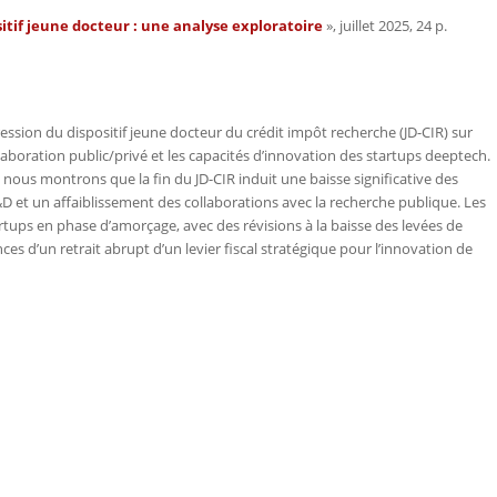
itif jeune docteur : une analyse exploratoire
», juillet 2025, 24 p.
ession du dispositif jeune docteur du crédit impôt recherche (JD-CIR) sur
ollaboration public/privé et les capacités d’innovation des startups deeptech.
 nous montrons que la fin du JD-CIR induit une baisse significative des
&D et un affaiblissement des collaborations avec la recherche publique. Les
tups en phase d’amorçage, avec des révisions à la baisse des levées de
es d’un retrait abrupt d’un levier fiscal stratégique pour l’innovation de