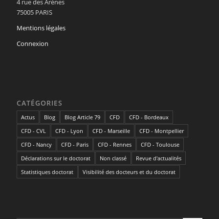
4 rue des Arènes
75005 PARIS
Mentions légales
Connexion
CATÉGORIES
Actus
Blog
Blog Article 79
CFD
CFD - Bordeaux
CFD - CVL
CFD - Lyon
CFD - Marseille
CFD - Montpellier
CFD - Nancy
CFD - Paris
CFD - Rennes
CFD - Toulouse
Déclarations sur le doctorat
Non classé
Revue d'actualités
Statistiques doctorat
Visibilité des docteurs et du doctorat