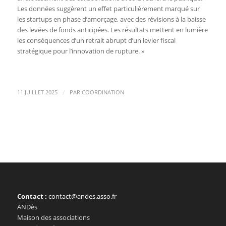
Les données suggèrent un effet particulièrement marqué sur
les startups en phase d’amorçage, avec des révisions à la baisse
des levées de fonds anticipées. Les résultats mettent en lumière
les conséquences d’un retrait abrupt d’un levier fiscal
stratégique pour l’innovation de rupture. »
/
11 JUILLET 2025
PAR
COORDINATION
Contact :
contact@andes.asso.fr
ANDès
Maison des associations