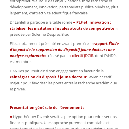
entrepreneurs autour des enjeux nationaux de recherche et
développement, innovation, partenariats publics-privés et, plus
largement, d’attractivité scientifique française.
Dr Lahleh a participé à la table ronde
«
PLF et innovation :
stabiliser les incitations fiscales atouts de compétitivité »
,
présidée par Solenne Desprez Brau.
Elle a notamment présenté en avant-première le
rapport
Étude
d’impact de la suppression du dispositif jeune docteur : une
analyse exploratoire
, réalisé par le
collectif JDCIR
, dont l’ANDès
est membre.
L’ANDès poursuit ainsi son engagement en faveur de la
réintégration du dispositif jeune docteur
, levier incitatif
majeur pour favoriser les ponts entre la recherche académique
et privée.
Présentation générale de l’événement :
«
Hypothéquer l’avenir serait la pire option pour redresser nos
finances publiques. Une approche purement comptable et
court-termiste, déconnectée de toute vision stratégique, risque