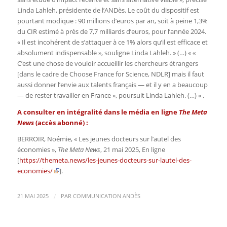
Linda Lahleh, présidente de l’ANDès. Le coût du dispositif est
pourtant modique : 90 millions d’euros par an, soit à peine 1,3%
du CIR estimé à près de 7,7 milliards d’euros, pour l’année 2024.
« Il est incohérent de s’attaquer à ce 1% alors qu’il est efficace et
absolument indispensable », souligne Linda Lahleh. » (…) « «
C’est une chose de vouloir accueillir les chercheurs étrangers
[dans le cadre de Choose France for Science, NDLR] mais il faut
aussi donner l’envie aux talents français — et il y en a beaucoup
— de rester travailler en France », poursuit Linda Lahleh. (…) « .
A consulter en intégralité dans le média en ligne
The Meta
News
(accès abonné) :
BERROIR, Noémie, « Les jeunes docteurs sur l’autel des
économies »,
The Meta News
, 21 mai 2025, En ligne
[
https://themeta.news/les-jeunes-docteurs-sur-lautel-des-
economies/
].
/
21 MAI 2025
PAR
COMMUNICATION ANDÈS