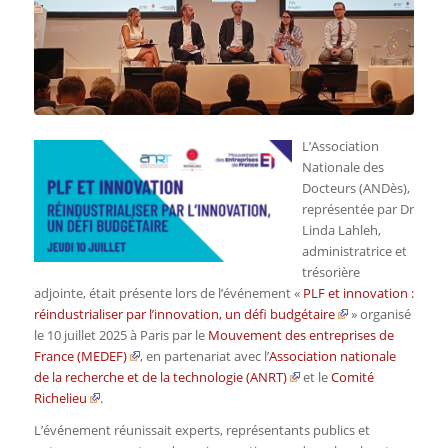
L’Association
Nationale des
Docteurs (ANDès),
représentée par Dr
Linda Lahleh,
administratrice et
trésorière
adjointe, était présente lors de l’événement «
PLF et innovation :
réindustrialiser par l’innovation, un défi budgétaire
» organisé
le 10 juillet 2025 à Paris par le
Mouvement des entreprises de
France (MEDEF)
, en partenariat avec l’
Association nationale
de la recherche et de la technologie (ANRT)
et le
Comité
Richelieu
.
L’événement réunissait experts, représentants publics et