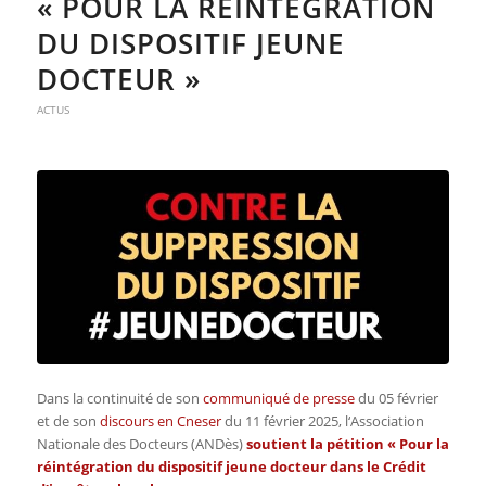
« POUR LA RÉINTÉGRATION
DU DISPOSITIF JEUNE
DOCTEUR »
ACTUS
Dans la continuité de son
communiqué de presse
du 05 février
et de son
discours en Cneser
du 11 février 2025, l
‘Association
Nationale des Docteurs (ANDès)
soutient la pétition « Pour la
réintégration du dispositif jeune docteur dans le Crédit