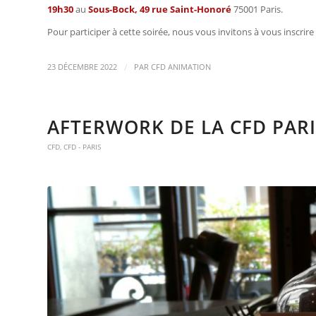
19
h30
au
Sous-Bock, 49 rue Saint-Honoré
75001 Paris.
Pour participer à cette soirée, nous vous invitons à vous inscrire 
/
23 DÉCEMBRE 2022
PAR
CFD ANIMATION
AFTERWORK DE LA CFD PARIS
CFD
,
CFD - PARIS