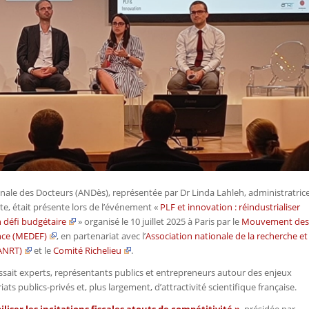
onale des Docteurs (ANDès), représentée par Dr Linda Lahleh, administratric
nte, était présente lors de l’événement «
PLF et innovation : réindustrialiser
n défi budgétaire
» organisé le 10 juillet 2025 à Paris par le
Mouvement des
nce (MEDEF)
, en partenariat avec l’
Association nationale de la recherche et
(ANRT)
et le
Comité Richelieu
.
sait experts, représentants publics et entrepreneurs autour des enjeux
 publics-privés et, plus largement, d’attractivité scientifique française.
iliser les incitations fiscales atouts de compétitivité »
, présidée par