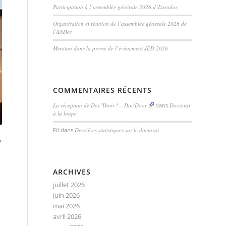
Participation à l’assemblée générale 2026 d’Eurodoc
Organisation et réunion de l’assemblée générale 2026 de
l’ANDès
Mention dans la presse de l’événement JED 2026
COMMENTAIRES RÉCENTS
La réception de Doc’Door ! – Doc'Door
dans
Doctorat
à la loupe
Fil
dans
Dernières statistiques sur le doctorat
e
ARCHIVES
juillet 2026
juin 2026
mai 2026
avril 2026