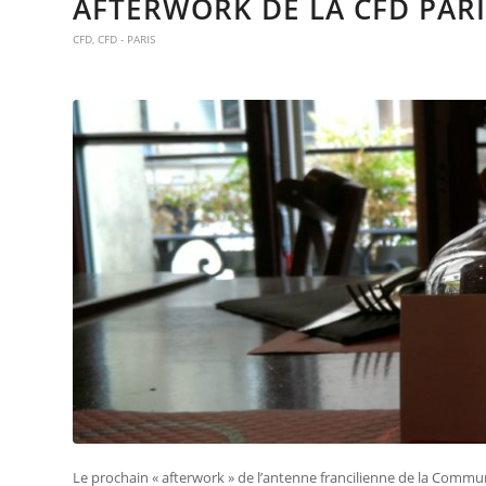
AFTERWORK DE LA CFD PARIS
CFD
,
CFD - PARIS
Le prochain « afterwork » de l’antenne francilienne de la Commu