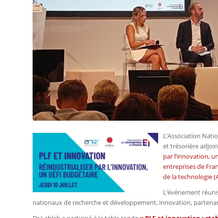
L’Association Nati
et trésorière adjoi
par l’innovation, u
entreprises de Fra
de la technologie 
L’événement réunis
nationaux de recherche et développement, innovation, partenariats
Dr Lahleh a participé à la table ronde
«
PLF et innovation : stab