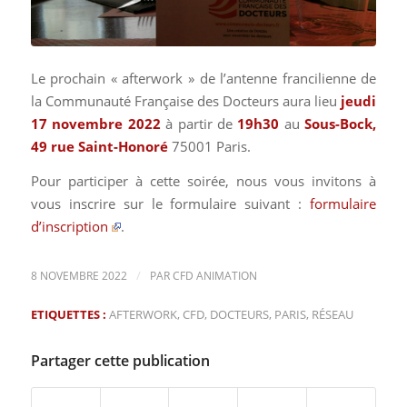
Le prochain « afterwork » de l’antenne francilienne de
la Communauté Française des Docteurs aura lieu
jeudi
17 novembre 2022
à partir de
19
h30
au
Sous-Bock,
49 rue Saint-Honoré
75001 Paris.
Pour participer à cette soirée, nous vous invitons à
vous inscrire sur le formulaire suivant :
formulaire
d’inscription
.
/
8 NOVEMBRE 2022
PAR
CFD ANIMATION
ETIQUETTES :
AFTERWORK
,
CFD
,
DOCTEURS
,
PARIS
,
RÉSEAU
Partager cette publication