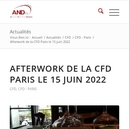
Actualités
Vous êtes ici :
Accueil
/
Actualités
/
CFD
/
CFD - Paris
/
Afterwork de la CFD Paris le 15 juin 2022
AFTERWORK DE LA CFD
PARIS LE 15 JUIN 2022
CFD
,
CFD - PARIS